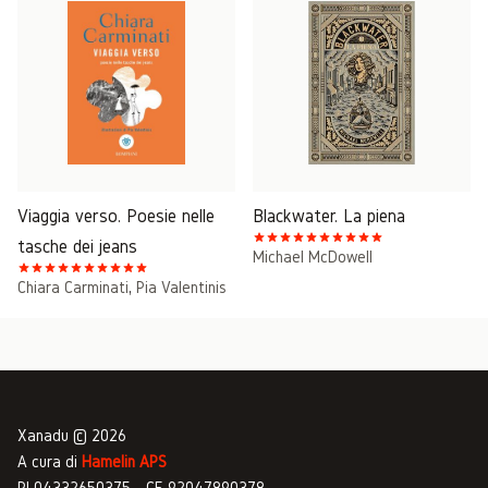
Viaggia verso. Poesie nelle
Blackwater. La piena
tasche dei jeans
Michael McDowell
Chiara Carminati
,
Pia Valentinis
Xanadu © 2026
A cura di
Hamelin APS
PI 04332650375 - CF 92047890378