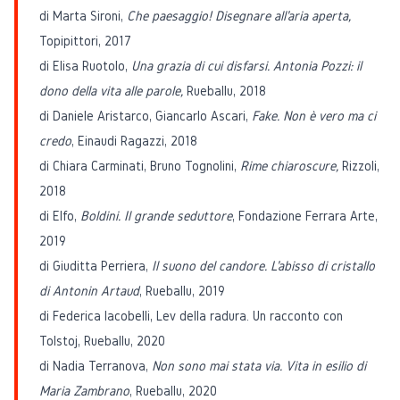
di Marta Sironi,
Che paesaggio! Disegnare all'aria aperta,
Topipittori, 2017
di Elisa Ruotolo,
Una grazia di cui disfarsi. Antonia Pozzi: il
dono della vita alle parole,
Rueballu, 2018
di Daniele Aristarco, Giancarlo Ascari,
Fake. Non è vero ma ci
credo
, Einaudi Ragazzi, 2018
di Chiara Carminati, Bruno Tognolini,
Rime chiaroscure,
Rizzoli,
2018
di Elfo,
Boldini. Il grande seduttore
, Fondazione Ferrara Arte,
2019
di Giuditta Perriera,
Il suono del candore. L'abisso di cristallo
di Antonin Artaud
, Rueballu, 2019
di Federica Iacobelli, Lev della radura. Un racconto con
Tolstoj, Rueballu, 2020
di Nadia Terranova,
Non sono mai stata via. Vita in esilio di
Maria Zambrano
, Rueballu, 2020