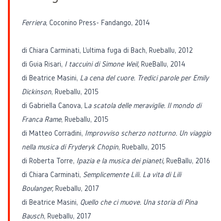
Ferriera
, Coconino Press- Fandango, 2014
di Chiara Carminati, L'ultima fuga di Bach, Rueballu, 2012
di Guia Risari,
I taccuini di Simone Weil,
RueBallu, 2014
di Beatrice Masini,
La cena del cuore. Tredici parole per Emily
Dickinson
, Rueballu, 2015
di Gabriella Canova, L
a scatola delle meraviglie. Il mondo di
Franca Rame
, Rueballu, 2015
di Matteo Corradini,
Improvviso scherzo notturno. Un viaggio
nella musica di Fryderyk Chopin
, Rueballu, 2015
di Roberta Torre,
Ipazia e la musica dei pianeti,
RueBallu, 2016
di Chiara Carminati,
Semplicemente Lili. La vita di Lili
Boulanger,
Rueballu, 2017
di Beatrice Masini,
Quello che ci muove. Una storia di Pina
Bausch
, Rueballu, 2017