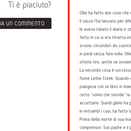
Ti è piaciuto?
Ollie ha fatto due cose che
Il sasso l'ha lanciato per dif
IA UN COMMENTO
le aveva rubato il diario e
fatto in cui si era ritratta 
scuola, circondati da cuoric
in piedi senza fare nulla. Oll
ottimo tiro, anche se ovvia
La seconda cosa è successa
fiume Lethe Creek. Quando c
piangeva con un libro in ma
certo “uomo che sorride” la 
accettarlo. Quindi glielo ha
In entrambi i casi, ha fatto
Prima della morte di sua ma
comprensivi. Suo padre e il