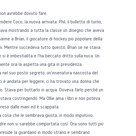
 non avrebbe dovuto fare.
endere Coco, la nuova arrivata. Phil, il bulletto di turno,
 stava mostrando a tutta la classe un disegno che aveva
insieme a Brian, il giocatore di hockey più popolare della
ini. Mentre succedeva tutto questo, Brian se ne stava
ie si è imbestialita e l'ha beccato dritto sulla nuca. Un
mente ora la aspetta una gita in presidenza.
 nel suo posto segreto, un'insenatura nascosta del
i è andata per leggere, ci ha trovato una donna che
no. Stava per buttarlo in acqua. Doveva farlo perché un
stava costringendo. Ma Ollie ama i libri e non poteva
 preso dalle mani ed è scappata.
 la cosa che le sembrava giusta, in modo impulsivo.
dre non si sarebbe comportata così. Ora sono tutti più
 preside la guardano in modo strano e sembrano