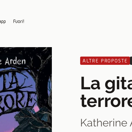
app
Fuori!
ALTRE PROPOSTE
La git
terror
Katherine