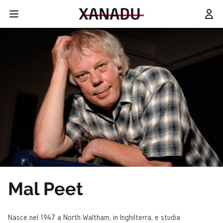
Mal Peet
Nasce nel 1947 a North Waltham, in Inghilterra, e studia