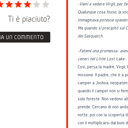
-Vieni a vedere Virgil, per fa
Qualunque cosa fosse, la voc
Ti è piaciuto?
immaginava potesse spaventa
Ma quando si precipitò sul Ci
dei Sasquatch.
IA UN COMMENTO
-Fatemi una promessa- avev
ceneri nel Little Lost Lake-.
Così, persa la madre, Virgil
missione. Il padre, che è a p
camper a Joshua, neopatentat
quando il camper non si ferm
solo foreste. Non vedono alt
prende. Cercano di non andar
notte, poi con la scoperta 
con il moltiplicarsi dal buio 