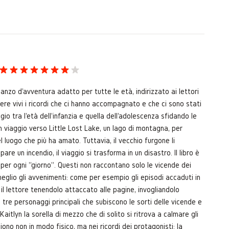
anzo d'avventura adatto per tutte le età, indirizzato ai lettori
nere vivi i ricordi che ci hanno accompagnato e che ci sono stati
io tra l'età dell'infanzia e quella dell'adolescenza sfidando le
n un viaggio verso Little Lost Lake, un lago di montagna, per
l luogo che più ha amato. Tuttavia, il vecchio furgone li
 un incendio, il viaggio si trasforma in un disastro. Il libro è
vi per ogni "giorno". Questi non raccontano solo le vicende dei
eglio gli avvenimenti: come per esempio gli episodi accaduti in
 il lettore tenendolo attaccato alle pagine, invogliandolo
tre personaggi principali che subiscono le sorti delle vicende e
, Kaitlyn la sorella di mezzo che di solito si ritrova a calmare gli
ono non in modo fisico, ma nei ricordi dei protagonisti: la