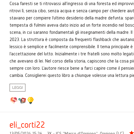
Cosa faresti se ti ritrovassi all'ingresso di una foresta ed improv
ritrovi lì, senza cibo, senza acqua e senza campo per chiedere aiu
stavano per compiere l'ultimo desiderio della madre defunta: sparge
tempesta di fulmini aveva dato inizio ad un forte incendio nel bosco
scena, in cui saranno fondamentali gli insegnamenti della madre. Il
2023. La struttura è composta da frequenti flashback che aiutano a 
lessico è semplice e facilmente comprensibile. Il tema principale è q
l'accettazione del lutto. Inizialmente i tre fratelli sono molto lega
che avevano di lei. Nel corso della storia, capiscono che la cosa p
sempre con loro. L'autore riesce bene a farci capire come il pensi
cambia. Consiglierei questo libro a chiunque volesse una lettura pi
LEGGI
eli_corti22
13/05/2024 15:26
3X - ICS "Marco d'Oggiono", Oggiono (LC)