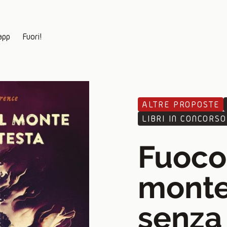
app
Fuori!
ALTRE PROPOSTE
LIBRI IN CONCORSO
Fuoco
mont
senza