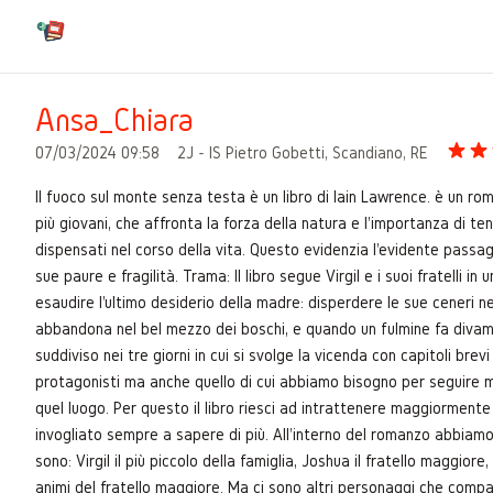
Ansa_Chiara
07/03/2024 09:58
2J - IS Pietro Gobetti, Scandiano, RE
Il fuoco sul monte senza testa è un libro di Iain Lawrence. è un rom
più giovani, che affronta la forza della natura e l'importanza di te
dispensati nel corso della vita. Questo evidenzia l'evidente passagg
sue paure e fragilità. Trama: Il libro segue Virgil e i suoi fratelli i
esaudire l'ultimo desiderio della madre: disperdere le sue ceneri ne
abbandona nel bel mezzo dei boschi, e quando un fulmine fa divampare
suddiviso nei tre giorni in cui si svolge la vicenda con capitoli bre
protagonisti ma anche quello di cui abbiamo bisogno per seguire m
quel luogo. Per questo il libro riesci ad intrattenere maggiormente
invogliato sempre a sapere di più. All'interno del romanzo abbiamo 
sono: Virgil il più piccolo della famiglia, Joshua il fratello maggiore
animi del fratello maggiore. Ma ci sono altri personaggi che compai