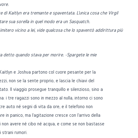
vore.
e di Kaitlyn era tremante e spaventata. L'unica cosa che Virgil
re sua sorella in quel modo era un Sasquatch.
mitero vicino a lei, vide qualcosa che lo spaventò addirittura più
a detto quando stava per morire. -Spargete le mie
, Kaitlyn e Joshua partono col cuore pesante per la
ezzi, non se la sente proprio, e lascia le chiavi del
o. Il viaggio prosegue tranquillo e silenzioso, sino a
a: i tre ragazzi sono in mezzo al nulla, intorno ci sono
re auto né segni di vita da ore, e il telefono non
e in panico, ma l'agitazione cresce con l'arrivo della
di non avere né cibo né acqua, e come se non bastasse
di strani rumori.