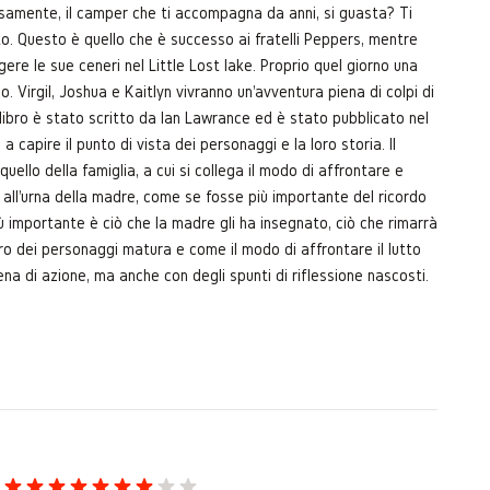
visamente, il camper che ti accompagna da anni, si guasta? Ti
to. Questo è quello che è successo ai fratelli Peppers, mentre
re le sue ceneri nel Little Lost lake. Proprio quel giorno una
. Virgil, Joshua e Kaitlyn vivranno un'avventura piena di colpi di
 libro è stato scritto da Ian Lawrance ed è stato pubblicato nel
capire il punto di vista dei personaggi e la loro storia. Il
uello della famiglia, a cui si collega il modo di affrontare e
ti all'urna della madre, come se fosse più importante del ricordo
iù importante è ciò che la madre gli ha insegnato, ciò che rimarrà
ero dei personaggi matura e come il modo di affrontare il lutto
ena di azione, ma anche con degli spunti di riflessione nascosti.