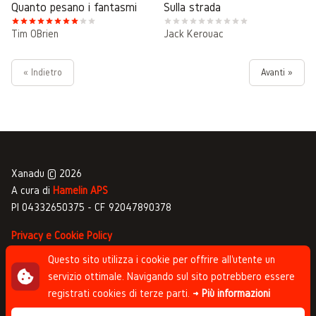
Quanto pesano i fantasmi
Sulla strada
Tim O’Brien
Jack Kerouac
« Indietro
Avanti »
Xanadu © 2026
A cura di
Hamelin APS
PI 04332650375 - CF 92047890378
Privacy e Cookie Policy
Gestione commenti
Questo sito utilizza i cookie per offrire all'utente un
servizio ottimale. Navigando sul sito potrebbero essere
Newsletter
registrati cookies di terze parti.
→ Più informazioni
Progettato da
Studio Clip
, sviluppato da
Andrea