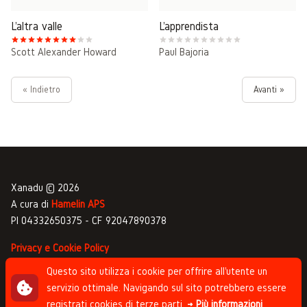
L'altra valle
L'apprendista
Scott Alexander Howard
Paul Bajoria
« Indietro
Avanti »
Xanadu © 2026
A cura di
Hamelin APS
PI 04332650375 - CF 92047890378
Privacy e Cookie Policy
Gestione commenti
Questo sito utilizza i cookie per offrire all'utente un
servizio ottimale. Navigando sul sito potrebbero essere
Newsletter
registrati cookies di terze parti.
→ Più informazioni