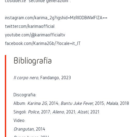
cosiddette "seconde generazioni".
instagram.com/karima_2g?igshid=MzRlODBiNWFlZA==
twitter.com/karimaofficial
youtube.com/@karimaofficialtv
facebook.com/Karima2Gb/?locale=it_IT
Bibliografia
Il corpo nero
, Fandango, 2023
Discografia:
Album:
Karima 2G,
2014;
Bantu Juke Fever,
2015;
Malala
, 2018
Singoli:
Police,
2017;
Alieno
, 2021;
Alzati,
2021
Video:
Orangutan
,
2014