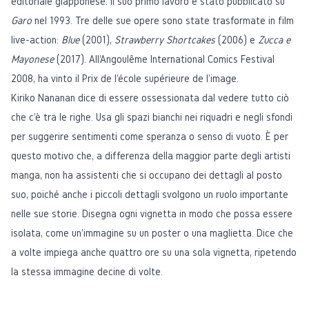
editoriale giapponese. Il suo primo lavoro è stato pubblicato su
Garo
nel 1993. Tre delle sue opere sono state trasformate in film
live-action:
Blue
(2001),
Strawberry Shortcakes
(2006) e
Zucca e
Mayonese
(2017). All'Angoulême International Comics Festival
2008, ha vinto il Prix de l'école supérieure de l'image.
Kiriko Nananan dice di essere ossessionata dal vedere tutto ciò
che c'è tra le righe. Usa gli spazi bianchi nei riquadri e negli sfondi
per suggerire sentimenti come speranza o senso di vuoto. È per
questo motivo che, a differenza della maggior parte degli artisti
manga, non ha assistenti che si occupano dei dettagli al posto
suo, poiché anche i piccoli dettagli svolgono un ruolo importante
nelle sue storie. Disegna ogni vignetta in modo che possa essere
isolata, come un'immagine su un poster o una maglietta. Dice che
a volte impiega anche quattro ore su una sola vignetta, ripetendo
la stessa immagine decine di volte.