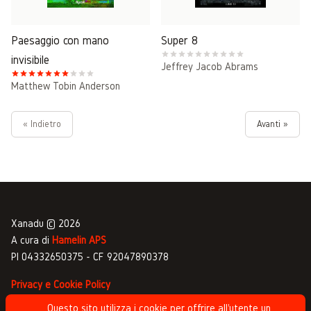
Paesaggio con mano
Super 8
invisibile
Jeffrey Jacob Abrams
Matthew Tobin Anderson
« Indietro
Avanti »
Xanadu © 2026
A cura di
Hamelin APS
PI 04332650375 - CF 92047890378
Privacy e Cookie Policy
Gestione commenti
Questo sito utilizza i cookie per offrire all'utente un