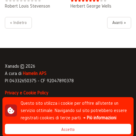
Robert Louis Stevenson
Herbert George Wells
« Indietro
Avanti »
Xanadu © 2026
A cura di
Hamelin APS
PI 04332650375 - CF 92047890378
Privacy e Cookie Policy
Gestione commenti
Questo sito utilizza i cookie per offrire all'utente un
servizio ottimale. Navigando sul sito potrebbero essere
Newsletter
registrati cookies di terze parti.
→ Più informazioni
Progettato da
Studio Clip
, sviluppato da
Andrea
Accetto