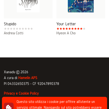
Stupido
Your Letter
Andrea Cotti
Hyeon A Cho
Xanadu © 2026
A cura di
Hamelin APS
PI 04332650375 - CF 92047890378
Privacy e Cookie Policy
Gestione commenti
Questo sito utilizza i cookie per offrire all'utente un
servizio ottimale. Navigando sul sito potrebbero essere
Newsletter