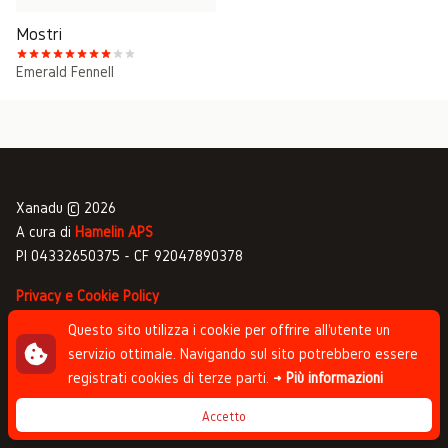
Mostri
Emerald Fennell
Xanadu © 2026
A cura di
Hamelin APS
PI 04332650375 - CF 92047890378
Privacy e Cookie Policy
Gestione commenti
Questo sito utilizza i cookie per offrire all'utente un
servizio ottimale. Navigando sul sito potrebbero essere
Newsletter
registrati cookies di terze parti.
→ Più informazioni
Progettato da
Studio Clip
, sviluppato da
Andrea
Accetto