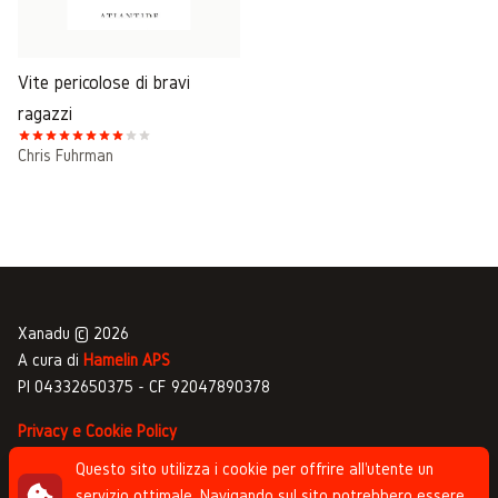
Vite pericolose di bravi
ragazzi
Chris Fuhrman
Xanadu © 2026
A cura di
Hamelin APS
PI 04332650375 - CF 92047890378
Privacy e Cookie Policy
Gestione commenti
Questo sito utilizza i cookie per offrire all'utente un
servizio ottimale. Navigando sul sito potrebbero essere