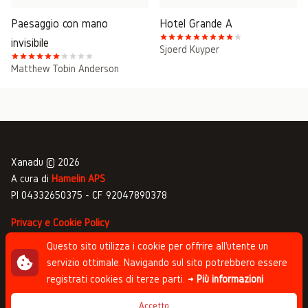
Paesaggio con mano
Hotel Grande A
invisibile
Sjoerd Kuyper
Matthew Tobin Anderson
Xanadu © 2026
A cura di
Hamelin APS
PI 04332650375 - CF 92047890378
Privacy e Cookie Policy
Gestione commenti
Questo sito utilizza i cookie per offrire all'utente un
servizio ottimale. Navigando sul sito potrebbero essere
Newsletter
registrati cookies di terze parti.
→ Più informazioni
Progettato da
Studio Clip
, sviluppato da
Andrea
Accetto