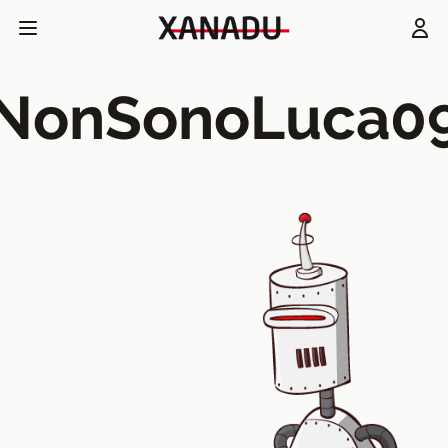
NonSonoLuca0