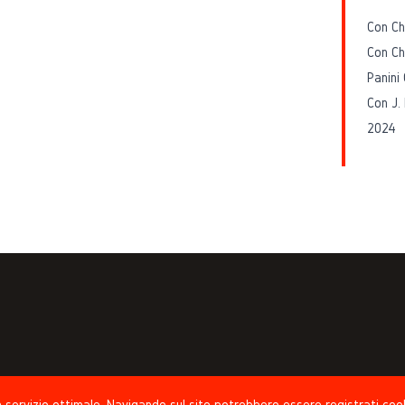
Con Ch
Con Ch
Panini
Con J.
2024
 un servizio ottimale. Navigando sul sito potrebbero essere registrati coo