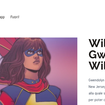
app
Fuori!
Wi
Gw
Wi
Gwendolyn (
New Jersey;
alla quale 
per poter 