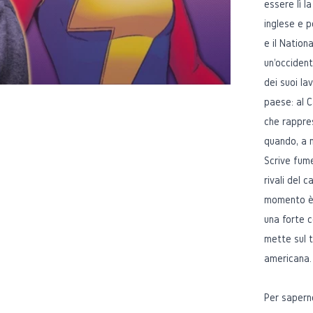
essere lì l
inglese e 
e il Nation
un'occident
dei suoi la
paese: al C
che rappres
quando, a 
Scrive fume
rivali del 
momento 
una forte c
mette sul 
americana.
Per saperne