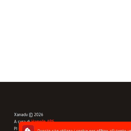
Xanadu © 2026
A cura di
Hamelin APS
PI 04332650375 - CF 92047890378
Questo sito utilizza i cookie per offrire all'utente