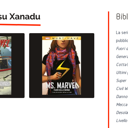
 su Xanadu
Bibl
La ser
pubbli
Fuori 
Gener
Cotta
Ultimi
Super
Civil W
Danno 
Mecca
Desola
Livello