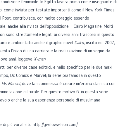
a condizione femminile. In Egitto lavora prima come insegnante di
poi come inviata per testate importanti come il New York Times
al Post; contribuisce, con molto coraggio essendo
ale, anche alla rivista dell'opposizione, il Cairo Magazine. Molti
vori sono strettamente legati ai diversi anni trascorsi in questo
airo è ambientato anche il graphic novel
Cairo
, uscito nel 2007,
enta l'inizio di una carriera e la realizzazione di un sogno da
nove anni, leggeva
X-man
.
tti per diverse case editrici, e nello specifico per le due maxi
campo, Dc Comics e Marvel; la serie più famosa in questo
è
Ms Marvel
, dove la scommessa è creare un'eroina classica con
onnotazione culturale. Per questo motivo G. in questa serie
tavolo anche la sua esperienza personale di musulmana
 di più vai al sito
http://gwillowwilson.com/