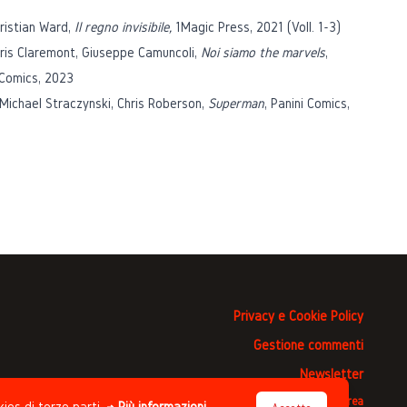
ristian Ward,
Il regno invisibile,
1Magic Press, 2021 (Voll. 1-3)
ris Claremont, Giuseppe Camuncoli,
Noi siamo the marvels
,
 Comics, 2023
 Michael Straczynski, Chris Roberson,
Superman
, Panini Comics,
Privacy e Cookie Policy
Gestione commenti
Newsletter
Progettato da
Studio Clip
, sviluppato da
Andrea
kies di terze parti.
→ Più informazioni