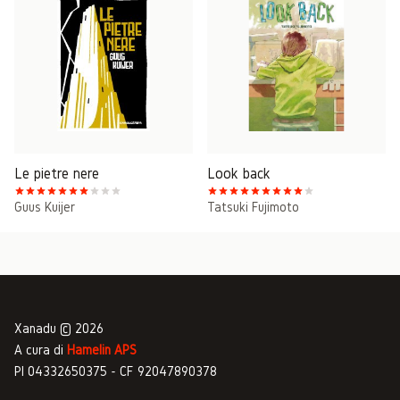
Le pietre nere
Look back
Guus Kuijer
Tatsuki Fujimoto
Xanadu © 2026
A cura di
Hamelin APS
PI 04332650375 - CF 92047890378