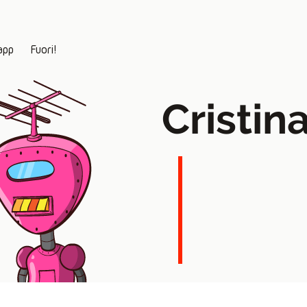
app
Fuori!
Cristin