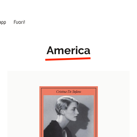
app
Fuori!
America