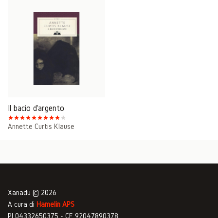
Il bacio d'argento
Annette Curtis Klause
Xanadu © 2026
A cura di
Hamelin APS
PI 04332650375 - CF 92047890378