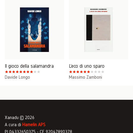
Il gioco della salamandra
L'eco di uno sparo
Davide Longo
Massimo Zamboni
Xanadu © 2026
A cura di
Hamelin APS
PI 04332650375 - CF 92047890378