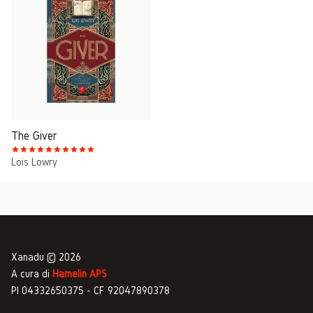
The Giver
Lois Lowry
Xanadu © 2026
A cura di
Hamelin APS
PI 04332650375 - CF 92047890378