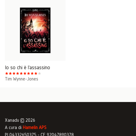
Io so chi è l'assassino
Tim Wynne-Jones
Xanadu © 2026
A cura di
Hamelin APS
PI 04332650375 - CF 92047890378