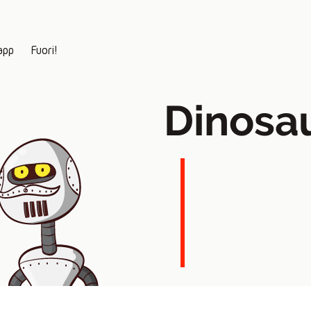
app
Fuori!
Dinosa