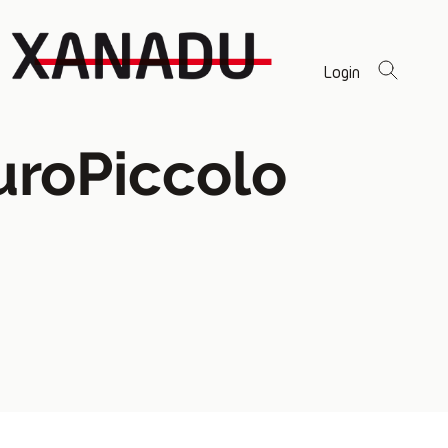
Login
uroPiccolo