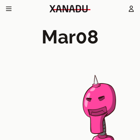
Mar08