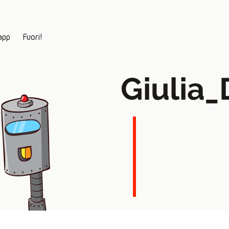
app
Fuori!
Giulia_