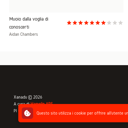
Muoio dalla voglia di
conoscerti
Aidan Chambers
Xanadu © 2026
A cura di
Hamelin APS
PI 04332650375 - CF 92047890378
Questo sito utilizza i cookie per offrire all'utente