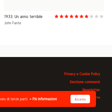
1933. Un anno terribile
John Fante
Privacy e Cookie Policy
Gestione commenti
Newsletter
Progettato da
Studio Clip
, sviluppato da
Andrea
kies di terze parti.
→ Più informazioni
Accetto