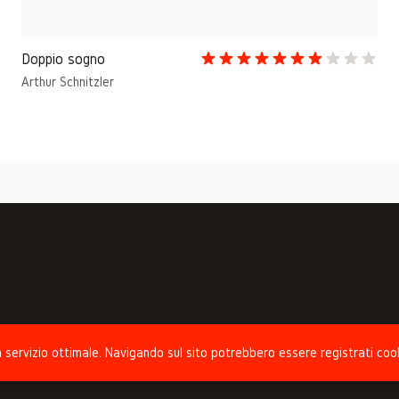
Doppio sogno
Arthur Schnitzler
 un servizio ottimale. Navigando sul sito potrebbero essere registrati coo