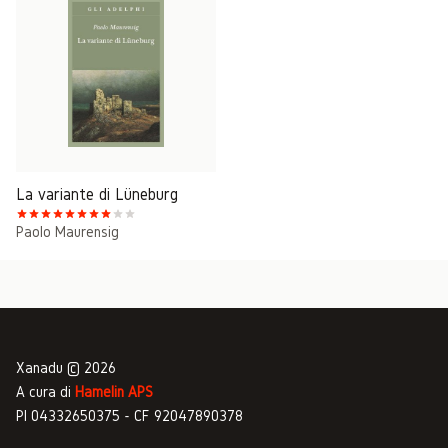
La variante di Lüneburg
Paolo Maurensig
Xanadu © 2026
A cura di
Hamelin APS
PI 04332650375 - CF 92047890378