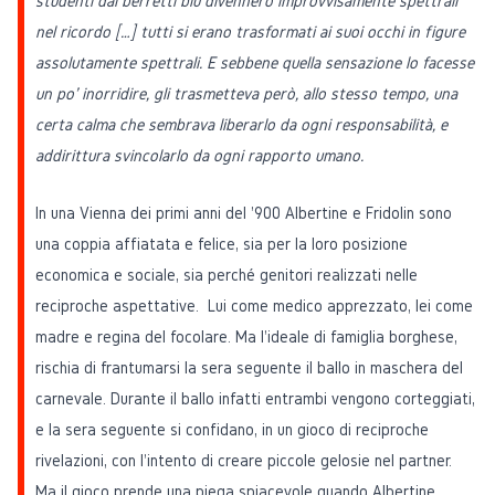
studenti dai berretti blu divennero improvvisamente spettrali
nel ricordo […] tutti si erano trasformati ai suoi occhi in figure
assolutamente spettrali. E sebbene quella sensazione lo facesse
un po' inorridire, gli trasmetteva però, allo stesso tempo, una
certa calma che sembrava liberarlo da ogni responsabilità, e
addirittura svincolarlo da ogni rapporto umano.
In una Vienna dei primi anni del '900 Albertine e Fridolin sono
una coppia affiatata e felice, sia per la loro posizione
economica e sociale, sia perché genitori realizzati nelle
reciproche aspettative. Lui come medico apprezzato, lei come
madre e regina del focolare. Ma l'ideale di famiglia borghese,
rischia di frantumarsi la sera seguente il ballo in maschera del
carnevale. Durante il ballo infatti entrambi vengono corteggiati,
e la sera seguente si confidano, in un gioco di reciproche
rivelazioni, con l'intento di creare piccole gelosie nel partner.
Ma il gioco prende una piega spiacevole quando Albertine,