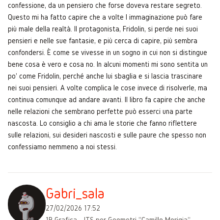
confessione, da un pensiero che forse doveva restare segreto.
Questo mi ha fatto capire che a volte l immaginazione può fare
più male della realtà. Il protagonista, Fridolin, si perde nei suoi
pensieri e nelle sue fantasie, e più cerca di capire, più sembra
confondersi. È come se vivesse in un sogno in cui non si distingue
bene cosa è vero e cosa no. In alcuni momenti mi sono sentita un
po' come Fridolin, perché anche lui sbaglia e si lascia trascinare
nei suoi pensieri. A volte complica le cose invece di risolverle, ma
continua comunque ad andare avanti. Il libro fa capire che anche
nelle relazioni che sembrano perfette può esserci una parte
nascosta. Lo consiglio a chi ama le storie che fanno riflettere
sulle relazioni, sui desideri nascosti e sulle paure che spesso non
confessiamo nemmeno a noi stessi.
Gabri_sala
27/02/2026 17:52
1B Grafica - ITS per Geometri "Camillo Morigia",