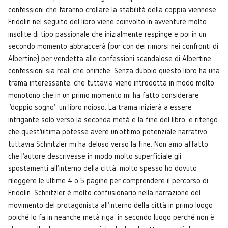
confessioni che faranno crollare la stabilità della coppia viennese.
Fridolin nel seguito del libro viene coinvolto in avventure molto
insolite di tipo passionale che inizialmente respinge e poi in un
secondo momento abbraccerà (pur con dei rimorsi nei confronti di
Albertine) per vendetta alle confessioni scandalose di Albertine,
confessioni sia reali che oniriche. Senza dubbio questo libro ha una
trama interessante, che tuttavia viene introdotta in modo molto
monotono che in un primo momento mi ha fatto considerare
"doppio sogno" un libro noioso. La trama inizierà a essere
intrigante solo verso la seconda metà e la fine del libro, e ritengo
che quest'ultima potesse avere un'ottimo potenziale narrativo,
tuttavia Schnitzler mi ha deluso verso la fine. Non amo affatto
che l'autore descrivesse in modo molto superficiale gli
spostamenti all'interno della città; molto spesso ho dovuto
rileggere le ultime 4 o 5 pagine per comprendere il percorso di
Fridolin. Schnitzler è molto confusionario nella narrazione del
movimento del protagonista all'interno della città in primo luogo
poiché lo fa in neanche metà riga, in secondo luogo perché non è