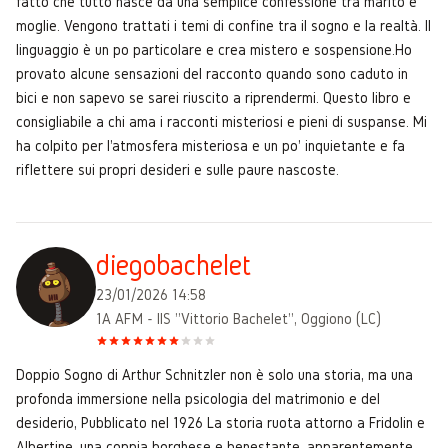
fatto che tutto nasce da una semplice confessione tra marito e
moglie. Vengono trattati i temi di confine tra il sogno e la realtà. Il
linguaggio è un po particolare e crea mistero e sospensione.Ho
provato alcune sensazioni del racconto quando sono caduto in
bici e non sapevo se sarei riuscito a riprendermi. Questo libro e
consigliabile a chi ama i racconti misteriosi e pieni di suspanse. Mi
ha colpito per l'atmosfera misteriosa e un po' inquietante e fa
riflettere sui propri desideri e sulle paure nascoste.
diegobachelet
23/01/2026 14:58
1A AFM - IIS "Vittorio Bachelet", Oggiono (LC)
Doppio Sogno di Arthur Schnitzler non è solo una storia, ma una
profonda immersione nella psicologia del matrimonio e del
desiderio, Pubblicato nel 1926 La storia ruota attorno a Fridolin e
Albertine, una coppia borghese e benestante, apparentemente