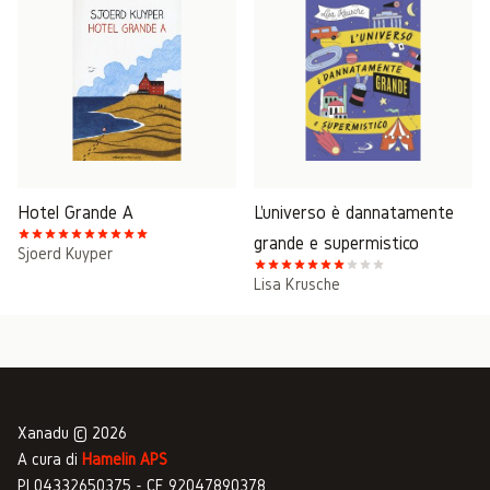
Hotel Grande A
L'universo è dannatamente
grande e supermistico
Sjoerd Kuyper
Lisa Krusche
Xanadu © 2026
A cura di
Hamelin APS
PI 04332650375 - CF 92047890378