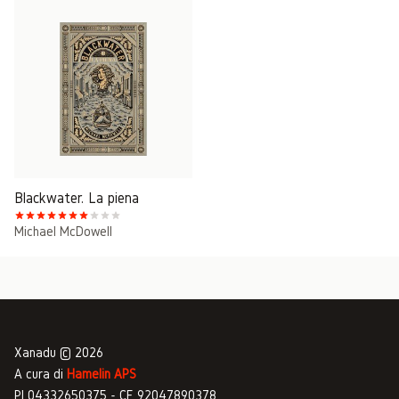
Blackwater. La piena
Michael McDowell
Xanadu © 2026
A cura di
Hamelin APS
PI 04332650375 - CF 92047890378