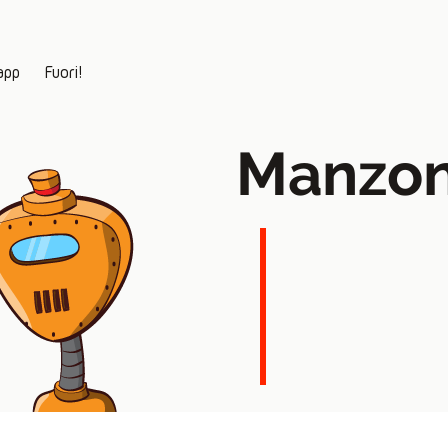
app
Fuori!
Manzon