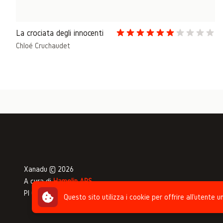
La crociata degli innocenti
Chloé Cruchaudet
Xanadu © 2026
A cura di
Hamelin APS
PI 04332650375 - CF 92047890378
Questo sito utilizza i cookie per offrire all'utente