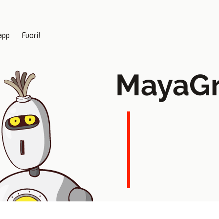
app
Fuori!
MayaGr