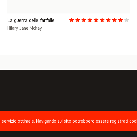
La guerra delle farfalle
Hilary Jane Mckay
 un servizio ottimale. Navigando sul sito potrebbero essere registrati coo