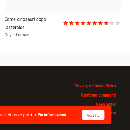
Come dinosauri dopo
l'asteroide
Gayle Forman
Privacy e Cookie Policy
Gestione commenti
Newsletter
Progettato da
Studio Clip
, sviluppato da
Andrea
kies di terze parti.
→ Più informazioni
Accetto