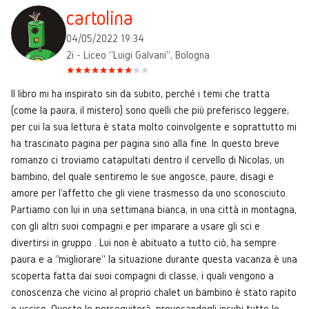
cartolina
04/05/2022 19:34
2i - Liceo "Luigi Galvani", Bologna
Il libro mi ha inspirato sin da subito, perché i temi che tratta
(come la paura, il mistero) sono quelli che più preferisco leggere;
per cui la sua lettura è stata molto coinvolgente e soprattutto mi
ha trascinato pagina per pagina sino alla fine. In questo breve
romanzo ci troviamo catapultati dentro il cervello di Nicolas, un
bambino, del quale sentiremo le sue angosce, paure, disagi e
amore per l'affetto che gli viene trasmesso da uno sconosciuto.
Partiamo con lui in una settimana bianca, in una città in montagna,
con gli altri suoi compagni e per imparare a usare gli sci e
divertirsi in gruppo . Lui non è abituato a tutto ciò, ha sempre
paura e a "migliorare" la situazione durante questa vacanza è una
scoperta fatta dai suoi compagni di classe, i quali vengono a
conoscenza che vicino al proprio chalet un bambino è stato rapito
e ucciso. Questo lo perseguiterà, provocandogli incubi tutte le