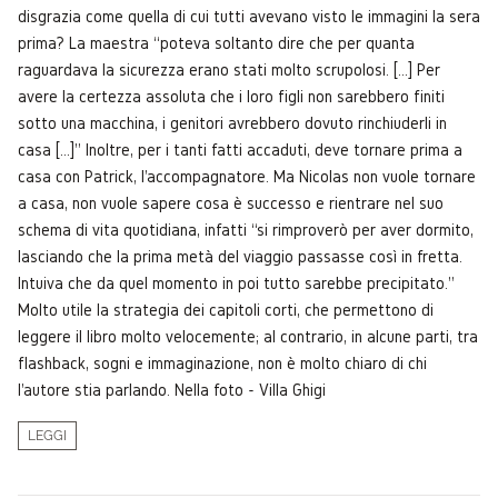
disgrazia come quella di cui tutti avevano visto le immagini la sera
prima? La maestra “poteva soltanto dire che per quanta
raguardava la sicurezza erano stati molto scrupolosi. […] Per
avere la certezza assoluta che i loro figli non sarebbero finiti
sotto una macchina, i genitori avrebbero dovuto rinchiuderli in
casa […]” Inoltre, per i tanti fatti accaduti, deve tornare prima a
casa con Patrick, l'accompagnatore. Ma Nicolas non vuole tornare
a casa, non vuole sapere cosa è successo e rientrare nel suo
schema di vita quotidiana, infatti “si rimproverò per aver dormito,
lasciando che la prima metà del viaggio passasse così in fretta.
Intuiva che da quel momento in poi tutto sarebbe precipitato.”
Molto utile la strategia dei capitoli corti, che permettono di
leggere il libro molto velocemente; al contrario, in alcune parti, tra
flashback, sogni e immaginazione, non è molto chiaro di chi
l'autore stia parlando. Nella foto - Villa Ghigi
LEGGI