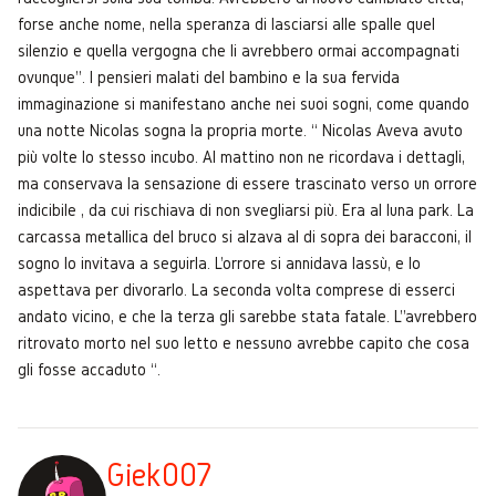
forse anche nome, nella speranza di lasciarsi alle spalle quel
silenzio e quella vergogna che li avrebbero ormai accompagnati
ovunque”. I pensieri malati del bambino e la sua fervida
immaginazione si manifestano anche nei suoi sogni, come quando
una notte Nicolas sogna la propria morte. “ Nicolas Aveva avuto
più volte lo stesso incubo. Al mattino non ne ricordava i dettagli,
ma conservava la sensazione di essere trascinato verso un orrore
indicibile , da cui rischiava di non svegliarsi più. Era al luna park. La
carcassa metallica del bruco si alzava al di sopra dei baracconi, il
sogno lo invitava a seguirla. L'orrore si annidava lassù, e lo
aspettava per divorarlo. La seconda volta comprese di esserci
andato vicino, e che la terza gli sarebbe stata fatale. L''avrebbero
ritrovato morto nel suo letto e nessuno avrebbe capito che cosa
gli fosse accaduto “.
Giek007