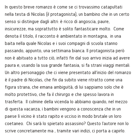
In questo breve romanzo è come se ci trovassimo catapultati
nella testa di Nicolas (il protagonista), un bambino che in un certo
senso si distingue dagli altri: è ricco di angoscia, paure,
insicurezze, ma soprattutto è solito fantasticare molto. Come
denota il titolo, il racconto è ambientato in montagna, in una
baita nella quale Nicolas e i suoi compagni di scuola stanno
passando, appunto, una settimana bianca. Il protagonista però
non è abituato a tutto ciò, infatti fin dal suo arrivo inizia ad avere
paura e, usando la sua grande fantasia, si fa strani viaggi mentali.
Un altro personaggio che ci viene presentato all'inizio del romanzo
è il padre di Nicolas, che fin da subito viene ritratto come una
figura strana, che emana ambiguità; di lui sappiamo solo che è
molto protettivo, che fa il chirurgo e che spesso lavora in
trasferta. Il culmine della vicenda lo abbiamo quando, nel mezzo
di questa vacanza, i bambini vengono a conoscenza che in un
paese lì vicino è stato rapito e ucciso in modo brutale un loro
coetaneo. Chi sarà lo spietato assassino? Questo l'autore non lo
scrive concretamente ma , tramite vari indizi, ci porta a capirlo.