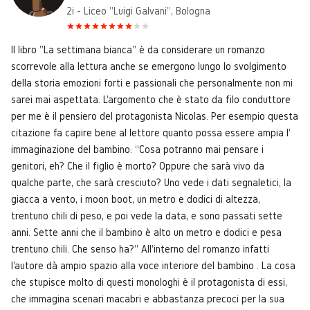
2i - Liceo "Luigi Galvani", Bologna
Il libro "La settimana bianca" è da considerare un romanzo
scorrevole alla lettura anche se emergono lungo lo svolgimento
della storia emozioni forti e passionali che personalmente non mi
sarei mai aspettata. L'argomento che è stato da filo conduttore
per me è il pensiero del protagonista Nicolas. Per esempio questa
citazione fa capire bene al lettore quanto possa essere ampia l'
immaginazione del bambino: “Cosa potranno mai pensare i
genitori, eh? Che il figlio è morto? Oppure che sarà vivo da
qualche parte, che sarà cresciuto? Uno vede i dati segnaletici, la
giacca a vento, i moon boot, un metro e dodici di altezza,
trentuno chili di peso, e poi vede la data, e sono passati sette
anni. Sette anni che il bambino è alto un metro e dodici e pesa
trentuno chili. Che senso ha?” All'interno del romanzo infatti
l'autore dà ampio spazio alla voce interiore del bambino . La cosa
che stupisce molto di questi monologhi è il protagonista di essi,
che immagina scenari macabri e abbastanza precoci per la sua