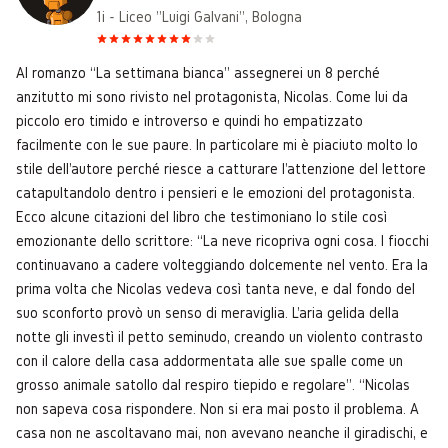
1i - Liceo "Luigi Galvani", Bologna
Al romanzo “La settimana bianca” assegnerei un 8 perché
anzitutto mi sono rivisto nel protagonista, Nicolas. Come lui da
piccolo ero timido e introverso e quindi ho empatizzato
facilmente con le sue paure. In particolare mi è piaciuto molto lo
stile dell'autore perché riesce a catturare l'attenzione del lettore
catapultandolo dentro i pensieri e le emozioni del protagonista.
Ecco alcune citazioni del libro che testimoniano lo stile così
emozionante dello scrittore: “La neve ricopriva ogni cosa. I fiocchi
continuavano a cadere volteggiando dolcemente nel vento. Era la
prima volta che Nicolas vedeva così tanta neve, e dal fondo del
suo sconforto provò un senso di meraviglia. L'aria gelida della
notte gli investì il petto seminudo, creando un violento contrasto
con il calore della casa addormentata alle sue spalle come un
grosso animale satollo dal respiro tiepido e regolare”. “Nicolas
non sapeva cosa rispondere. Non si era mai posto il problema. A
casa non ne ascoltavano mai, non avevano neanche il giradischi, e