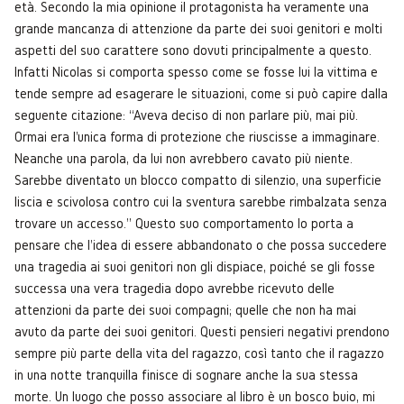
età. Secondo la mia opinione il protagonista ha veramente una
grande mancanza di attenzione da parte dei suoi genitori e molti
aspetti del suo carattere sono dovuti principalmente a questo.
Infatti Nicolas si comporta spesso come se fosse lui la vittima e
tende sempre ad esagerare le situazioni, come si può capire dalla
seguente citazione: “Aveva deciso di non parlare più, mai più.
Ormai era l'unica forma di protezione che riuscisse a immaginare.
Neanche una parola, da lui non avrebbero cavato più niente.
Sarebbe diventato un blocco compatto di silenzio, una superficie
liscia e scivolosa contro cui la sventura sarebbe rimbalzata senza
trovare un accesso.” Questo suo comportamento lo porta a
pensare che l'idea di essere abbandonato o che possa succedere
una tragedia ai suoi genitori non gli dispiace, poiché se gli fosse
successa una vera tragedia dopo avrebbe ricevuto delle
attenzioni da parte dei suoi compagni; quelle che non ha mai
avuto da parte dei suoi genitori. Questi pensieri negativi prendono
sempre più parte della vita del ragazzo, così tanto che il ragazzo
in una notte tranquilla finisce di sognare anche la sua stessa
morte. Un luogo che posso associare al libro è un bosco buio, mi