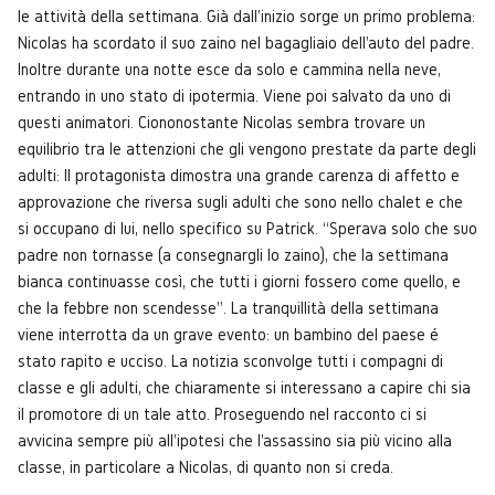
le attività della settimana. Già dall'inizio sorge un primo problema:
Nicolas ha scordato il suo zaino nel bagagliaio dell'auto del padre.
Inoltre durante una notte esce da solo e cammina nella neve,
entrando in uno stato di ipotermia. Viene poi salvato da uno di
questi animatori. Ciononostante Nicolas sembra trovare un
equilibrio tra le attenzioni che gli vengono prestate da parte degli
adulti: Il protagonista dimostra una grande carenza di affetto e
approvazione che riversa sugli adulti che sono nello chalet e che
si occupano di lui, nello specifico su Patrick. “Sperava solo che suo
padre non tornasse (a consegnargli lo zaino), che la settimana
bianca continuasse così, che tutti i giorni fossero come quello, e
che la febbre non scendesse”. La tranquillità della settimana
viene interrotta da un grave evento: un bambino del paese é
stato rapito e ucciso. La notizia sconvolge tutti i compagni di
classe e gli adulti, che chiaramente si interessano a capire chi sia
il promotore di un tale atto. Proseguendo nel racconto ci si
avvicina sempre più all'ipotesi che l'assassino sia più vicino alla
classe, in particolare a Nicolas, di quanto non si creda.