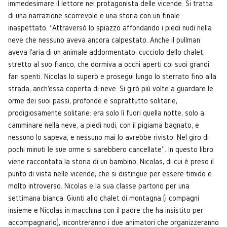
immedesimare il lettore nel protagonista delle vicende. Si tratta
di una narrazione scorrevole e una storia con un finale
inaspettato. “Attraversò lo spiazzo affondando i piedi nudi nella
neve che nessuno aveva ancora calpestato. Anche il pullman
aveva l'aria di un animale addormentato: cucciolo dello chalet,
stretto al suo fianco, che dormiva a occhi aperti coi suoi grandi
fari spenti. Nicolas lo superò e prosegui lungo lo sterrato fino alla
strada, anch'essa coperta di neve. Si girò più volte a guardare le
orme dei suoi passi, profonde e soprattutto solitarie,
prodigiosamente solitarie: era solo lì fuori quella notte, solo a
camminare nella neve, a piedi nudi, con il pigiama bagnato, e
nessuno lo sapeva, e nessuno mai lo avrebbe rivisto. Nel giro di
pochi minuti le sue orme si sarebbero cancellate”. In questo libro
viene raccontata la storia di un bambino, Nicolas, di cui è preso il
punto di vista nelle vicende, che si distingue per essere timido e
molto introverso. Nicolas e la sua classe partono per una
settimana bianca. Giunti allo chalet di montagna (i compagni
insieme e Nicolas in macchina con il padre che ha insistito per
accompagnarlo), incontreranno i due animatori che organizzeranno