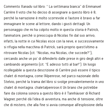
Commento Xanadu sul libro: “ La settimana bianca” di Emmanuel
Carrère Il voto che ho deciso di assegnare a questo libro è 8,
perché la narrazione è molto scorrevole e l'autore è bravo a far
immaginare le scene al lettore, dando i giusti dettagli. Un
personaggio che mi ha colpito molto in questa storia è Patrick,
l'animatore, perchè si preoccupa di Nicolas fin dal suo arrivo;
infatti, la notte in cui Nicolas esce con la neve, e successivamente
si rifugia nella macchina di Patrick, sarà proprio quest'ultimo a
ritrovare Nicolas (cit. “Nicolas, ma Nicolas, che succede?”),
cercando anche un po' di difenderlo dalle prese in giro degli altri e
cambiando argomento (cit. “E adesso tutti al bar!”). Un luogo
ricollegabile a questa descrizione di Carrère può essere il tipico
chalet di montagna, come l'Alpenrose, nel parco nazionale dello
Stelvio, perché la trama del libro si svolge prevalentemente in uno
chalet di montagna. chaletalpenrose.it Un brano che potrebbe
fare da colonna sonora a questo libro è il Tannhäuser di Richard
Wagner, perché dà l'idea di avventura, ma anche di tensione, oltre
che di mistero, che alla fine si avvia comunque all'esplosione della