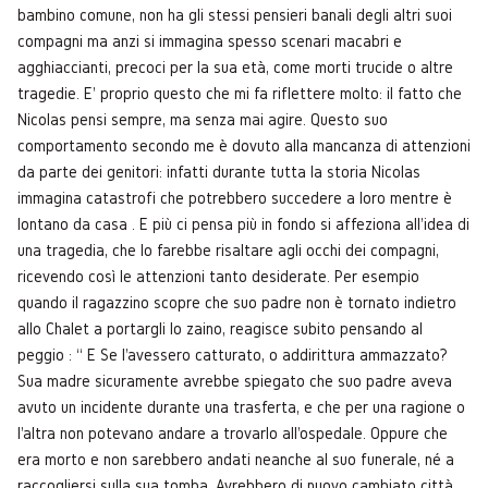
bambino comune, non ha gli stessi pensieri banali degli altri suoi
compagni ma anzi si immagina spesso scenari macabri e
agghiaccianti, precoci per la sua età, come morti trucide o altre
tragedie. E' proprio questo che mi fa riflettere molto: il fatto che
Nicolas pensi sempre, ma senza mai agire. Questo suo
comportamento secondo me è dovuto alla mancanza di attenzioni
da parte dei genitori: infatti durante tutta la storia Nicolas
immagina catastrofi che potrebbero succedere a loro mentre è
lontano da casa . E più ci pensa più in fondo si affeziona all'idea di
una tragedia, che lo farebbe risaltare agli occhi dei compagni,
ricevendo così le attenzioni tanto desiderate. Per esempio
quando il ragazzino scopre che suo padre non è tornato indietro
allo Chalet a portargli lo zaino, reagisce subito pensando al
peggio : “ E Se l'avessero catturato, o addirittura ammazzato?
Sua madre sicuramente avrebbe spiegato che suo padre aveva
avuto un incidente durante una trasferta, e che per una ragione o
l'altra non potevano andare a trovarlo all'ospedale. Oppure che
era morto e non sarebbero andati neanche al suo funerale, né a
raccogliersi sulla sua tomba. Avrebbero di nuovo cambiato città,