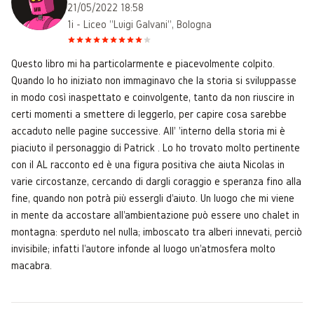
21/05/2022 18:58
1i - Liceo "Luigi Galvani", Bologna
Questo libro mi ha particolarmente e piacevolmente colpito.
Quando lo ho iniziato non immaginavo che la storia si sviluppasse
in modo così inaspettato e coinvolgente, tanto da non riuscire in
certi momenti a smettere di leggerlo, per capire cosa sarebbe
accaduto nelle pagine successive. All' 'interno della storia mi è
piaciuto il personaggio di Patrick . Lo ho trovato molto pertinente
con il AL racconto ed è una figura positiva che aiuta Nicolas in
varie circostanze, cercando di dargli coraggio e speranza fino alla
fine, quando non potrà più essergli d'aiuto. Un luogo che mi viene
in mente da accostare all'ambientazione può essere uno chalet in
montagna: sperduto nel nulla; imboscato tra alberi innevati, perciò
invisibile; infatti l'autore infonde al luogo un'atmosfera molto
macabra.