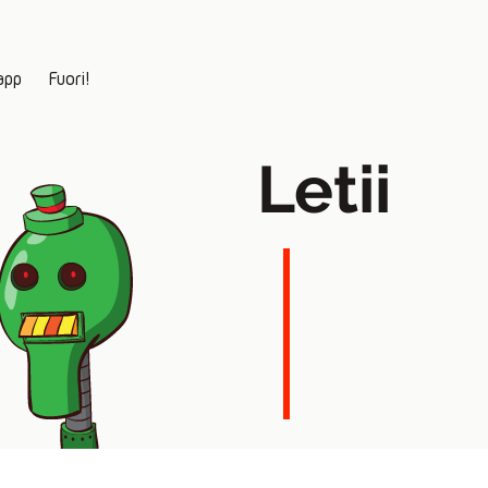
app
Fuori!
Letii