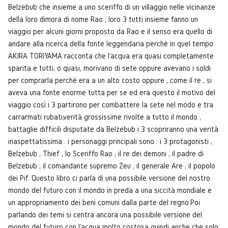
Belzebub che insieme a uno sceriffo di un villaggio nelle vicinanze
della loro dimora di nome Rao ; loro 3 tutti insieme fanno un
viaggio per alcuni giorni proposto da Rao e il senso era quello di
andare alla ricerca della fonte leggendaria perchè in quel tempo
AKIRA TORIYAMA racconta che l'acqua era quasi completamente
sparita e tutti, o quasi, morivano di sete oppure avevano i soldi
per comprarla perchè era a un alto costo oppure , come il re , si
aveva una fonte enorme tutta per se ed era questo il motivo del
viaggio così i 3 partirono per combattere la sete nel modo e tra
carrarmati rubati,verità grossissime rivolte a tutto il mondo ,
battaglie difficili disputate da Belzebub i 3 scopriranno una verità
inaspettatissima . i personaggi principali sono : i 3 protagonisti ,
Belzebub , Thief , lo Sceriffo Rao ; il re dei demoni , il padre di
Belzebub ; il comandante supremo Zeu ; il generale Are ; il popolo
dei Pif. Questo libro ci parla di una possibile versione del nostro
mondo del futuro con il mondo in preda a una siccità mondiale e
un appropriamento dei beni comuni dalla parte del regno.Poi
parlando dei temi si centra ancora una possibile versione del
mondo del futuro con l'acqua molto costosa quindi anche che solo