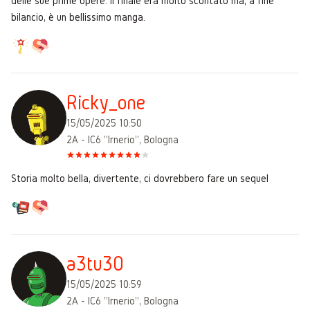
delle sue prime opere. Il finale era molto scontato ma, a fine
bilancio, è un bellissimo manga.
Ricky_one
15/05/2025 10:50
2A - IC6 "Irnerio", Bologna
Storia molto bella, divertente, ci dovrebbero fare un sequel
a3tu30
15/05/2025 10:59
2A - IC6 "Irnerio", Bologna