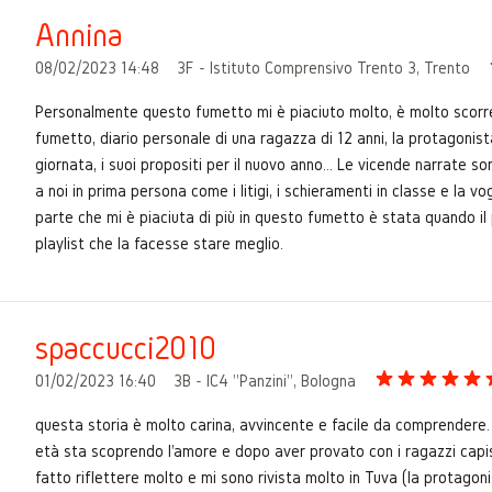
Annina
08/02/2023 14:48
3F - Istituto Comprensivo Trento 3, Trento
Personalmente questo fumetto mi è piaciuto molto, è molto scorre
fumetto, diario personale di una ragazza di 12 anni, la protagonist
giornata, i suoi propositi per il nuovo anno... Le vicende narrate 
a noi in prima persona come i litigi, i schieramenti in classe e la 
parte che mi è piaciuta di più in questo fumetto è stata quando il 
playlist che la facesse stare meglio.
spaccucci2010
01/02/2023 16:40
3B - IC4 "Panzini", Bologna
questa storia è molto carina, avvincente e facile da comprendere.
età sta scoprendo l'amore e dopo aver provato con i ragazzi capis
fatto riflettere molto e mi sono rivista molto in Tuva (la protagon