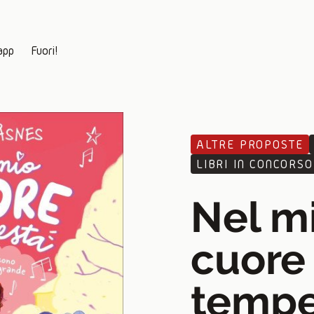
app
Fuori!
ALTRE PROPOSTE
LIBRI IN CONCORSO
Nel m
cuore
tempe