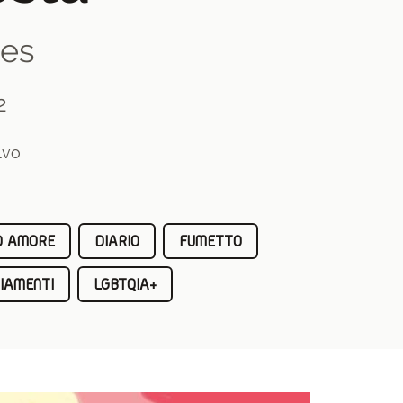
es
2
lvo
O AMORE
DIARIO
FUMETTO
IAMENTI
LGBTQIA+