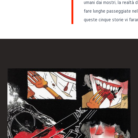
umani dai mostri, la realtà da
fare lunghe passeggiate nell
queste cinque storie vi fara