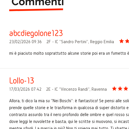
Commenti
abcdiegolone123
23/02/2026 09:36
2F - IC "Sandro Pertini", Reggio Emilia
mi è piaciuto molto soprattutto alcune storie poi era un fumetto è 
Lollo-13
17/03/2026 07:42
2E - IC "Vincenzo Randi", Ravenna
Allora, ti dico la mia su "Nei Boschi": è fantastico! Se pensi alle so
prende quelle storie e le trasforma in qualcosa di super distorto e 
contrasto assurdo tra il nero profondo delle ombre e quel rosso sa
dove leggi le nuvolette e basta; qui le scritte si muovono, si incast
mentre sfogli. La marcia in più? Non ti spiega mai tutto. Ti sbatte i