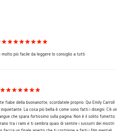
molto più facile da leggere lo consiglio a tutti
lite fiabe della buonanotte, scordatele proprio. Qui Emily Carroll
inquietante. La cosa più bella è come sono fatti i disegni. C'è un
ngue che spara fortissimo sulla pagina. Non è il solito fumetto
rano tra i rami e ti sembra quasi di sentire i sussurri dei mostri
n faccia un finale aperto che ti costringe a farti i film mentali