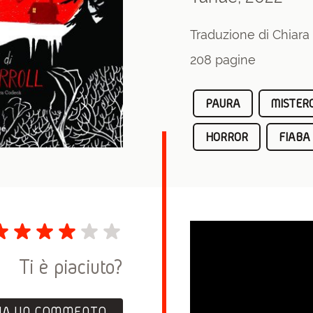
Traduzione di Chiar
208 pagine
PAURA
MISTER
HORROR
FIABA
Ti è piaciuto?
IA UN COMMENTO