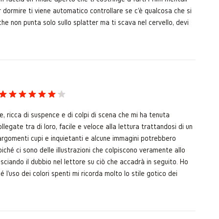
er dormire ti viene automatico controllare se c'è qualcosa che si
che non punta solo sullo splatter ma ti scava nel cervello, devi
, ricca di suspence e di colpi di scena che mi ha tenuta
llegate tra di loro, facile e veloce alla lettura trattandosi di un
argomenti cupi e inquietanti e alcune immagini potrebbero
poiché ci sono delle illustrazioni che colpiscono veramente allo
sciando il dubbio nel lettore su ciò che accadrà in seguito. Ho
hé l'uso dei colori spenti mi ricorda molto lo stile gotico dei