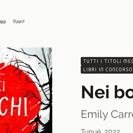
app
Fuori!
TUTTI I TITOLI ME
LIBRI IN CONCORSO
Nei b
Emily Carr
Tunué, 2022