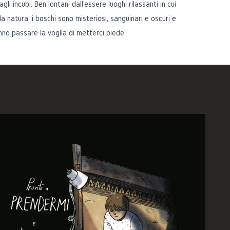
gli incubi. Ben lontani dall'essere luoghi rilassanti in cui
a natura, i boschi sono misteriosi, sanguinari e oscuri e
nno passare la voglia di metterci piede.