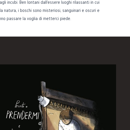
gli incubi. Ben lontani dall'essere luoghi rilassanti in cui
a natura, i boschi sono misteriosi, sanguinari e oscuri e
nno passare la voglia di metterci piede.