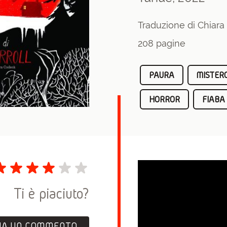
Traduzione di Chiar
208 pagine
PAURA
MISTER
HORROR
FIABA
Ti è piaciuto?
IA UN COMMENTO