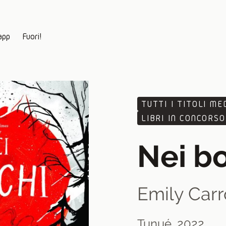
app
Fuori!
TUTTI I TITOLI ME
LIBRI IN CONCORSO
Nei b
Emily Carr
Tunué, 2022