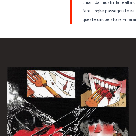
umani dai mostri, la realtà da
fare lunghe passeggiate nell
queste cinque storie vi fara