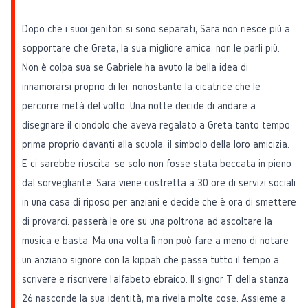
Dopo che i suoi genitori si sono separati, Sara non riesce più a
sopportare che Greta, la sua migliore amica, non le parli più.
Non è colpa sua se Gabriele ha avuto la bella idea di
innamorarsi proprio di lei, nonostante la cicatrice che le
percorre metà del volto. Una notte decide di andare a
disegnare il ciondolo che aveva regalato a Greta tanto tempo
prima proprio davanti alla scuola, il simbolo della loro amicizia.
E ci sarebbe riuscita, se solo non fosse stata beccata in pieno
dal sorvegliante. Sara viene costretta a 30 ore di servizi sociali
in una casa di riposo per anziani e decide che è ora di smettere
di provarci: passerà le ore su una poltrona ad ascoltare la
musica e basta. Ma una volta lì non può fare a meno di notare
un anziano signore con la kippah che passa tutto il tempo a
scrivere e riscrivere l'alfabeto ebraico. Il signor T. della stanza
26 nasconde la sua identità, ma rivela molte cose. Assieme a