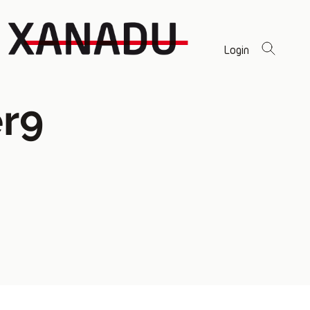
Login
r9