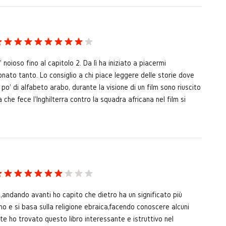
noioso fino al capitolo 2. Da lì ha iniziato a piacermi
onato tanto. Lo consiglio a chi piace leggere delle storie dove
o' di alfabeto arabo, durante la visione di un film sono riuscito
 che fece l'Inghilterra contro la squadra africana nel film si
ta,andando avanti ho capito che dietro ha un significato più
no e si basa sulla religione ebraica,facendo conoscere alcuni
e ho trovato questo libro interessante e istruttivo nel