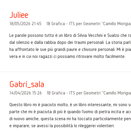
Juliee
18/05/2026 21:45
1B Grafica - ITS per Geometri "Camillo Morigi
Le parole possono tutto è un libro di Silvia Vecchini e Sualzo che 
dal silenzio e dalla rabbia dopo dei traumi personali. La storia p
ha affrontato le sue più grandi paure e chiusure personali. Mi è p
vera e in cui noi ragazzi ci possiamo ritrovare molto facilmente.
Gabri_sala
14/04/2026 15:26
1B Grafica - ITS per Geometri "Camillo Morigi
Questo libro mi è piaciuto molto, è un libro interessante, mi sono 
parte che mi è piaciuta di più è quando l'uomo di pietra incita e 
di nuovo amiche, questa scena mi ha toccato particolarmente perchè 
e imparare, se avessi la possibilità lo rileggerei volentieri.