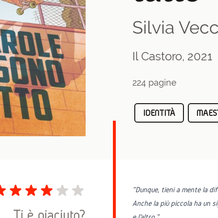
Silvia Vecc
Il Castoro, 2021
224 pagine
IDENTITÀ
MAES
"
Dunque, tieni a mente la dif
Anche la più piccola ha un s
Ti è piaciuto?
e l'altro.”