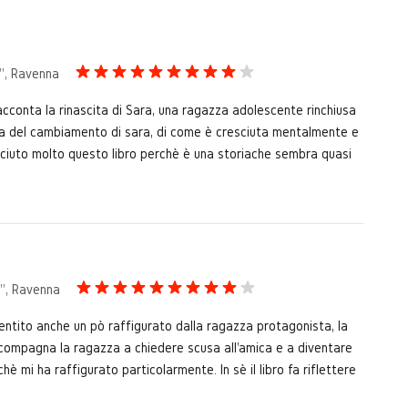
a", Ravenna
racconta la rinascita di Sara, una ragazza adolescente rinchiusa
arla del cambiamento di sara, di come è cresciuta mentalmente e
iaciuto molto questo libro perchè è una storiache sembra quasi
a", Ravenna
sentito anche un pò raffigurato dalla ragazza protagonista, la
accompagna la ragazza a chiedere scusa all'amica e a diventare
mi ha raffigurato particolarmente. In sè il libro fa riflettere