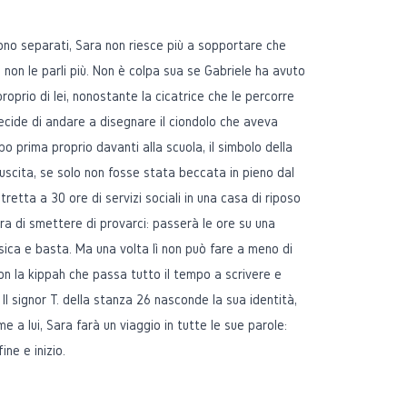
sono separati, Sara non riesce più a sopportare che
, non le parli più. Non è colpa sua se Gabriele ha avuto
proprio di lei, nonostante la cicatrice che le percorre
ecide di andare a disegnare il ciondolo che aveva
 prima proprio davanti alla scuola, il simbolo della
riuscita, se solo non fosse stata beccata in pieno dal
retta a 30 ore di servizi sociali in una casa di riposo
ra di smettere di provarci: passerà le ore su una
sica e basta. Ma una volta lì non può fare a meno di
on la kippah che passa tutto il tempo a scrivere e
. Il signor T. della stanza 26 nasconde la sua identità,
e a lui, Sara farà un viaggio in tutte le sue parole:
ine e inizio.