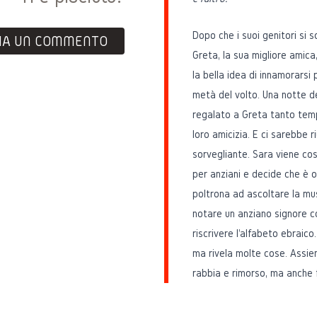
Dopo che i suoi genitori si 
IA UN COMMENTO
Greta, la sua migliore amica
la bella idea di innamorarsi 
metà del volto. Una notte d
regalato a Greta tanto tempo
loro amicizia. E ci sarebbe 
sorvegliante. Sara viene cost
per anziani e decide che è o
poltrona ad ascoltare la mu
notare un anziano signore c
riscrivere l'alfabeto ebraico
ma rivela molte cose. Assiem
rabbia e rimorso, ma anche f