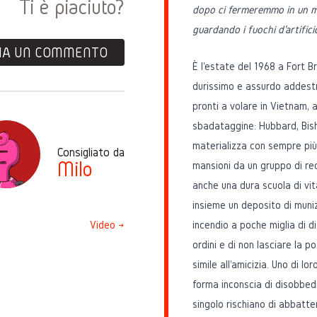
Ti è piaciuto?
dopo ci fermeremmo in un mot
guardando i fuochi d'artifici
IA UN COMMENTO
È l'estate del 1968 a Fort Br
durissimo e assurdo addest
pronti a volare in Vietnam, a
sbadataggine: Hubbard, Bish
materializza con sempre più 
Consigliato da
Milo
mansioni da un gruppo di re
anche una dura scuola di vita
insieme un deposito di mun
Video →
incendio a poche miglia di di
ordini e di non lasciare la 
simile all'amicizia. Uno di lor
forma inconscia di disobbedi
singolo rischiano di abbatter