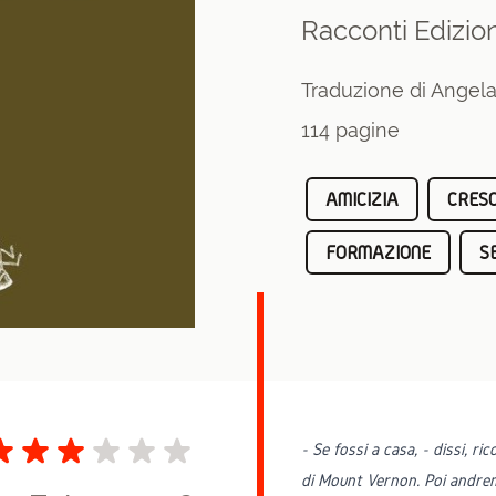
Racconti Edizion
Traduzione di Angela
114 pagine
AMICIZIA
CRESC
FORMAZIONE
S
-
Se fossi a casa, - dissi, r
di Mount Vernon. Poi andre