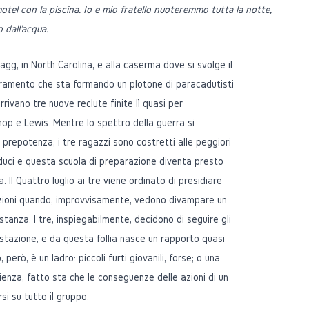
el con la piscina. Io e mio fratello nuoteremmo tutta la notte,
o dall'acqua.
agg, in North Carolina, e alla caserma dove si svolge il
ramento che sta formando un plotone di paracadutisti
rrivano tre nuove reclute finite lì quasi per
op e Lewis. Mentre lo spettro della guerra si
prepotenza, i tre ragazzi sono costretti alle peggiori
duci e questa scuola di preparazione diventa presto
. Il Quattro luglio ai tre viene ordinato di presidiare
izioni quando, improvvisamente, vedono divampare un
stanza. I tre, inspiegabilmente, decidono di seguire gli
postazione, e da questa follia nasce un rapporto quasi
o, però, è un ladro: piccoli furti giovanili, forse; o una
enza, fatto sta che le conseguenze delle azioni di un
si su tutto il gruppo.