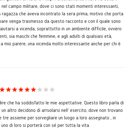
 nel campo militare, dove ci sono stati momenti interessanti,
la ragazza che aveva incontrato la sera prima; motivo che porta
i pare venga trasmesso da questo racconto e con il quale sono
aiutarsi a vicenda, soprattutto in un ambiente difficile, ovvero
centi, sia maschi che femmine, e agli adulti di qualsiasi età,
, a mio parere, una vicenda molto interessante anche per chi è
ire che ha soddisfatto le mie aspettative. Questo libro parla di
un altro decidono di arruolarsi nell' esercito, dove non trovano
e tre assieme per sorvegliare un luogo a loro assegnato , in
o di loro si porterà con sé per tutta la vita.