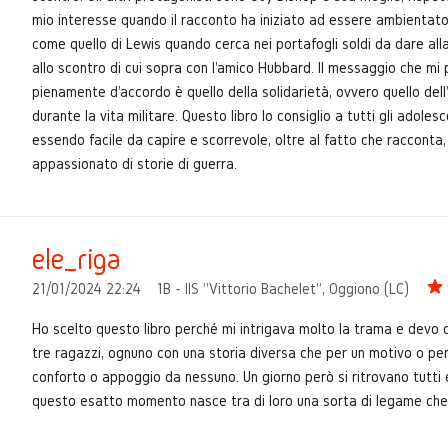
mio interesse quando il racconto ha iniziato ad essere ambientato
come quello di Lewis quando cerca nei portafogli soldi da dare al
allo scontro di cui sopra con l'amico Hubbard. Il messaggio che m
pienamente d'accordo è quello della solidarietà, ovvero quello dell'
durante la vita militare. Questo libro lo consiglio a tutti gli adoles
essendo facile da capire e scorrevole, oltre al fatto che racconta
appassionato di storie di guerra.
ele_riga
21/01/2024 22:24
1B - IIS "Vittorio Bachelet", Oggiono (LC)
Ho scelto questo libro perché mi intrigava molto la trama e devo d
tre ragazzi, ognuno con una storia diversa che per un motivo o per 
conforto o appoggio da nessuno. Un giorno però si ritrovano tutti 
questo esatto momento nasce tra di loro una sorta di legame che un