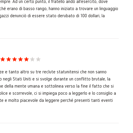
sempre. Ad un certo punto, il fratello andò all'esercito, dove
oiché erano di basso rango, hanno iniziato a trovare un linguaggio
gazzi denunciò di essere stato derubato di 100 dollari, la
ze e tanto altro su tre reclute statunitensi che non sanno
 negli Stati Uniti e si svolge durante un conflitto brutale, la
ne della mente umana e sottolinea verso la fine il fatto che si
lice e scorrevole, ci si impiega poco a leggerlo e lo consiglio a
vante e molto piacevole da leggere perché presenti tanti eventi