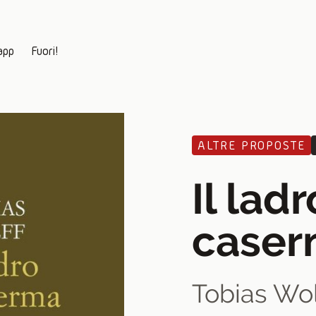
app
Fuori!
ALTRE PROPOSTE
Il ladr
case
Tobias Wol