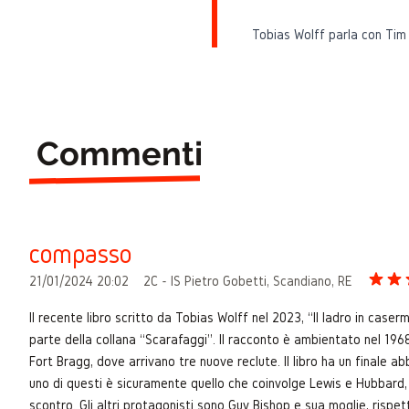
Tobias Wolff parla con Tim 
Commenti
compasso
21/01/2024 20:02
2C - IS Pietro Gobetti, Scandiano, RE
Il recente libro scritto da Tobias Wolff nel 2023, “Il ladro in case
parte della collana “Scarafaggi”. Il racconto è ambientato nel 1968
Fort Bragg, dove arrivano tre nuove reclute. Il libro ha un finale 
uno di questi è sicuramente quello che coinvolge Lewis e Hubbard, i
scontro. Gli altri protagonisti sono Guy Bishop e sua moglie, rispetti