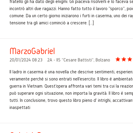
fratello gli ha dato degli enigmi. Gli piaceva risolverli e lo faceva 
incontrò altri due ragazzi. Hanno fatto tutto il lavoro "sporco", p
comune. Da un certo giorno iniziarono i furti in caserma, uno dei ra
tensione tra gli amici cominciò a crescere. [...]
MarzoGabriel
20/01/2024 08:23
2A - IIS "Cesare Battisti", Bolzano
Il ladro in caserma é una novella che descrive sentimenti, esperien
veramente perché si sono entrati nell'esercito. Il libro é ambientato
guerra in Vietnam. Quest'opera affronta vari temi tra cui la reazio
può superare ogni situazione, non importa la gravità. Il libro é semp
tutti. In conclusione, trovo questo libro pieno d' intrighi, accatti
inaspettati