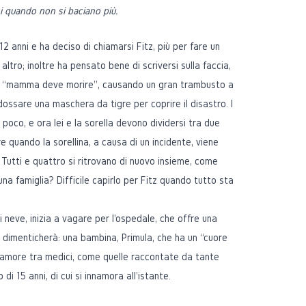
i quando non si baciano più.
2 anni e ha deciso di chiamarsi Fitz, più per fare un
ltro; inoltre ha pensato bene di scriversi sulla faccia,
le, “mamma deve morire”, causando un gran trambusto a
dossare una maschera da tigre per coprire il disastro. I
 poco, e ora lei e la sorella devono dividersi tra due
quando la sorellina, a causa di un incidente, viene
Tutti e quattro si ritrovano di nuovo insieme, come
una famiglia? Difficile capirlo per Fitz quando tutto sta
neve, inizia a vagare per l'ospedale, che offre una
on dimenticherà: una bambina, Primula, che ha un “cuore
d'amore tra medici, come quelle raccontate da tante
di 15 anni, di cui si innamora all'istante.