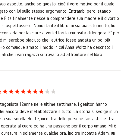
uo aspetto, anche se questo, cioè il vero motivo per il quale
igato con lui sullo stesso argomento. Entrambi però, stando
 e Fitz finalmente riesce a comprendere sua madre e il divorzio
 si aspettassero. Nonostante il libro mi sia piaciuto molto, ho
ontarla per lasciare a voi lettori la curiosità di leggera. E' per
é mi sarebbe piaciuto che l'autrice fosse andata un po' più
. Ho comunque amato il modo in cui Anna Woltz ha descritto i
i che i vari ragazzi si trovano ad affrontare nel libro.
otagonista 12enne nelle ultime settimane. I genitori hanno
lei ancora deve metabolizzare il tutto. La storia si svolge in un
re a sua sorella Bente, incontra delle persone fantastiche. Tra
 operata al cuore ed ha una passione per il corpo umano. Mi è
a duratura in solamente qualche ora. Inoltre incontra Adam, un