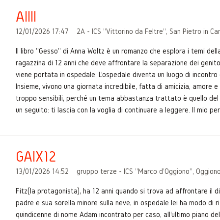
Allll
12/01/2026 17:47
2A - ICS "Vittorino da Feltre", San Pietro in C
Il libro "Gesso" di Anna Woltz è un romanzo che esplora i temi della 
ragazzina di 12 anni che deve affrontare la separazione dei genitori
viene portata in ospedale. L'ospedale diventa un luogo di incontro 
Insieme, vivono una giornata incredibile, fatta di amicizia, amore 
troppo sensibili, perché un tema abbastanza trattato è quello del 
un seguito: ti lascia con la voglia di continuare a leggere. Il mio p
GAIX12
13/01/2026 14:52
gruppo terze - ICS "Marco d'Oggiono", Oggiono
Fitz(la protagonista), ha 12 anni quando si trova ad affrontare il d
padre e sua sorella minore sulla neve, in ospedale lei ha modo di ri
quindicenne di nome Adam incontrato per caso, all'ultimo piano dell'