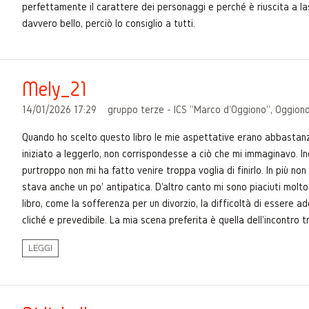
perfettamente il carattere dei personaggi e perché è riuscita a la
davvero bello, perciò lo consiglio a tutti.
Mely_21
14/01/2026 17:29
gruppo terze - ICS "Marco d'Oggiono", Oggiono
Quando ho scelto questo libro le mie aspettative erano abbastanza
iniziato a leggerlo, non corrispondesse a ciò che mi immaginavo. I
purtroppo non mi ha fatto venire troppa voglia di finirlo. In più no
stava anche un po' antipatica. D'altro canto mi sono piaciuti molt
libro, come la sofferenza per un divorzio, la difficoltà di essere ad
cliché e prevedibile. La mia scena preferita è quella dell'incontro
LEGGI