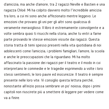
d'amicizia, ma anche d'amore, tra 2 ragazzi Neville e Bastien e una
ragazza Chloé. Mi ha colpito davvero molto l''incredibile amicizia
tra loro, a cui mi sono anche affezionato mentre leggevo. Le
emozioni che provano gli uni per gli altri sono qualcosa di
veramente meraviglioso. Il libro è estremamente coinvolgente e a
volte sembra quasi ti risucchi nella storia, anche tu entri a farne
parte provando le stesse emozioni vissute dai ragazzi. Questa
storia tratta di temi spesso presenti nella vita quotidiana di noi
adolescenti come l'amicizia, i problemi famigliari, l'amore, la scuola
e anche le preoccupazioni che la riguardano. Mi ha molto
affascinato la passione dei ragazzi per il teatro e il modo in cui
interpretano le commedie e le tragedie esprimendo a volte i loro
stessi sentimenti, le loro paure ed insicurezze. Il teatro è sempre
presente nelle loro vite. Vi consiglio questa lettura perché,
nonostante all'inizio possa sembrare un po' noiosa, dopo i primi
capitoli non riuscirete più a smettere di leggere per vedere come
va a finire.