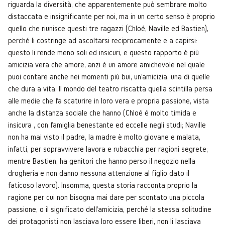
riguarda la diversità, che apparentemente può sembrare molto
distaccata e insignificante per noi, ma in un certo senso è proprio
quello che riunisce questi tre ragazzi (Chloé, Naville ed Bastien),
perché li costringe ad ascoltarsi reciprocamente e a capirsi:
questo li rende meno soli ed insicuri, e questo rapporto è più
amicizia vera che amore, anzi è un amore amichevole nel quale
puoi contare anche nei momenti più bui, un'amicizia, una di quelle
che dura a vita. Il mondo del teatro riscatta quella scintilla persa
alle medie che fa scaturire in loro vera e propria passione, vista
anche la distanza sociale che hanno (Chloé é molto timida e
insicura , con famiglia benestante ed eccelle negli studi; Naville
non ha mai visto il padre, la madre è molto giovane e malata,
infatti, per sopravvivere lavora e rubacchia per ragioni segrete;
mentre Bastien, ha genitori che hanno perso il negozio nella
drogheria e non danno nessuna attenzione al figlio dato il
faticoso lavoro). Insomma, questa storia racconta proprio la
ragione per cui non bisogna mai dare per scontato una piccola
passione, o il significato dell'amicizia, perché la stessa solitudine
dei protagonisti non lasciava loro essere liberi, non li lasciava