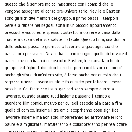
questo che è sempre molto impegnata con i compiti che le
vengono assegnati al corso pre-universitario. Neville e Bastien
sono gli altri due membri del gruppo. Il primo passa il tempo a
bere e a rubare nei negozi, abita in un piccolo appartamento
pressoché vuoto ed è spesso costretto a correre a casa dalla
madre a causa della sua salute instabile. Quest'ultima, una donna
delle pulizie, passa le giornate a lavorare e guadagna ciò che
basta loro per vivere. Neville ha un unico sogno: quello di trovare il
padre, che non ha mai conosciuto. Bastien, lo scansafatiche del
gruppo, è il figlio di due droghieri che perdono il lavoro e con ciò
anche gli sforzi di un'intera vita; è forse anche per questo che il
ragazzo ritiene il lavoro inutile e fa di tutto per faticare il meno
possibile. Col fatto che i suoi genitori sono sempre dietro a
lavorare, quando stanno tutti insieme passano il tempo a
guardare film comici, motivo per cui egli associa alla parola film
quella di comico. Insieme i tre amici scopriranno cosa significa
lavorare insieme ma non solo. Impareranno ad affrontare le loro
paure e a migliorarsi, matureranno e collaboreranno per realizzare
i loro sogni. Ho molto apprezzato questo romanzo, non solo