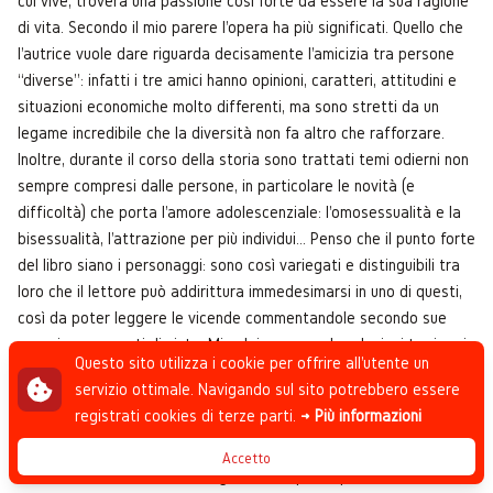
cui vive, troverà una passione così forte da essere la sua ragione
di vita. Secondo il mio parere l'opera ha più significati. Quello che
l'autrice vuole dare riguarda decisamente l'amicizia tra persone
“diverse”: infatti i tre amici hanno opinioni, caratteri, attitudini e
situazioni economiche molto differenti, ma sono stretti da un
legame incredibile che la diversità non fa altro che rafforzare.
Inoltre, durante il corso della storia sono trattati temi odierni non
sempre compresi dalle persone, in particolare le novità (e
difficoltà) che porta l'amore adolescenziale: l'omosessualità e la
bisessualità, l'attrazione per più individui… Penso che il punto forte
del libro siano i personaggi: sono così variegati e distinguibili tra
loro che il lettore può addirittura immedesimarsi in uno di questi,
così da poter leggere le vicende commentandole secondo sue
esperienze e punti di vista. Mi colpisce come le relazioni tra i vari
Questo sito utilizza i cookie per offrire all'utente un
personaggi siano particolari e dettagliate. Tuttavia, secondo me il
servizio ottimale. Navigando sul sito potrebbero essere
punto debole del libro è proprio il suo cuore: gli avvenimenti. Ho
registrati cookies di terze parti.
→ Più informazioni
trovato le vicende piene di monotonia, così tanta che, ad un certo
punto, ho cominciato ad avere la sensazione di leggere sempre le
Accetto
stesse cose. Tuttavia, verso gli ultimi capitoli questo noioso