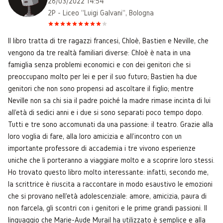
26/03/2022 14:54
2P - Liceo "Luigi Galvani", Bologna
Il libro tratta di tre ragazzi francesi, Chloè, Bastien e Neville, che
vengono da tre realtà familiari diverse: Chloè è nata in una
famiglia senza problemi economici e con dei genitori che si
preoccupano molto per lei e per il suo futuro; Bastien ha due
genitori che non sono propensi ad ascoltare il figlio; mentre
Neville non sa chi sia il padre poiché la madre rimase incinta di lui
all'età di sedici anni e i due si sono separati poco tempo dopo.
Tutti e tre sono accomunati da una passione: il teatro. Grazie alla
loro voglia di fare, alla loro amicizia e all'incontro con un
importante professore di accademia i tre vivono esperienze
uniche che li porteranno a viaggiare molto e a scoprire loro stessi.
Ho trovato questo libro molto interessante: infatti, secondo me,
la scrittrice è riuscita a raccontare in modo esaustivo le emozioni
che si provano nell'età adolescenziale: amore, amicizia, paura di
non farcela, gli scontri con i genitori e le prime grandi passioni. Il
linguaggio che Marie-Aude Murail ha utilizzato è semplice e alla