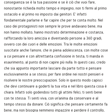
conseguenza se è la tua passione e se è ciò che vuoi fare,
nonostante richieda molto tempo e impegno, non ti fermi al primo
ostacolo e al primo no imposto dai genitori. E' infatti
fondamentale parlarne e far capire che per te conta molto. Nel
caso dei protagonisti non sempre le prove andavano bene, ma
non hanno mollato, hanno mostrato determinazione e costanza,
rafforzando la loro amicizia e diventando persone a 360 gradi,
ovvero con dei cuori e delle emozioni. Tra le molte emozioni
suscitate anche l'amore, che in piena adolescenza, con molte cose
a cui pensare e con altrettanta confusione in testa, ti manda in
esaurimento, al punto di non capire più nulla. In questi casi, credo
che sia appunto importante lasciare da parte tutto e pensare
esclusivamente a se stessi, per fare ordine nei nostri pensieri e
risolvere le nostre preoccupazioni. Solo in questo modo capisci
che devi continuare a goderti la tua vita e nel libro questa cosa è
chiara. Infatti solo godendosi tutti gli attimi felici, ti senti bene
con te stessa. Ti senti viva, con un'anima da conservare e al
tempo stesso da donare. Ciò significa che pensare certamente fa
bene, ma non bisogna nemmeno impazzire e perdere il controllo,