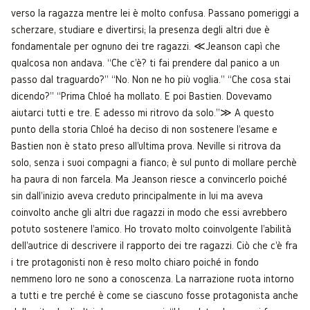
verso la ragazza mentre lei è molto confusa. Passano pomeriggi a
scherzare, studiare e divertirsi; la presenza degli altri due è
fondamentale per ognuno dei tre ragazzi. ≪Jeanson capì che
qualcosa non andava. “Che c'è? ti fai prendere dal panico a un
passo dal traguardo?” “No. Non ne ho più voglia.” “Che cosa stai
dicendo?” “Prima Chloé ha mollato. E poi Bastien. Dovevamo
aiutarci tutti e tre. E adesso mi ritrovo da solo.”≫ A questo
punto della storia Chloé ha deciso di non sostenere l'esame e
Bastien non è stato preso all'ultima prova. Neville si ritrova da
solo, senza i suoi compagni a fianco; è sul punto di mollare perchè
ha paura di non farcela. Ma Jeanson riesce a convincerlo poiché
sin dall'inizio aveva creduto principalmente in lui ma aveva
coinvolto anche gli altri due ragazzi in modo che essi avrebbero
potuto sostenere l'amico. Ho trovato molto coinvolgente l'abilità
dell'autrice di descrivere il rapporto dei tre ragazzi. Ciò che c'è fra
i tre protagonisti non è reso molto chiaro poiché in fondo
nemmeno loro ne sono a conoscenza. La narrazione ruota intorno
a tutti e tre perché è come se ciascuno fosse protagonista anche