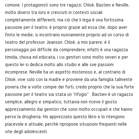
comune. I protagonisti sono tre ragazzi, Chloè, Bastien e Neville,
molto diversi tra loro e cresciuti in contesti sociali
completamente differenti, ma ciò che li lega è una fortissima
passione per il teatro; è proprio grazie ad essa che, dopo aver
finito le medie, si incontrano nuovamente proprio ad un corso di
teatro del professor Jeanson. Chloè, a mio parere, é il
personaggio più difficile da comprendere, infatti è una ragazza
timida, chiusa ed educata, i cui genitori sono molto severi e per
questo lei si dedica molto allo studio e alle sue passioni
incomprese. Neville ha un aspetto misterioso e, al contrario di
Chloè, vive solo con la madre e proviene da una famiglia talmente
povera che a volte compie dei furti; credo proprio che la sua forte
passione per il teatro sia stata un "rifugio" . Bastien è un ragazzo
semplice, allegro e simpatico, tuttavia non riceve il giusto
apprezzamento dai genitori che sono molto occupati e che hanno
perso la drogheria. Ho apprezzato questo libro e lo ritengono
piacevole e attuale, perchè ripropone situazioni frequenti nelle
vite degli adolescenti.