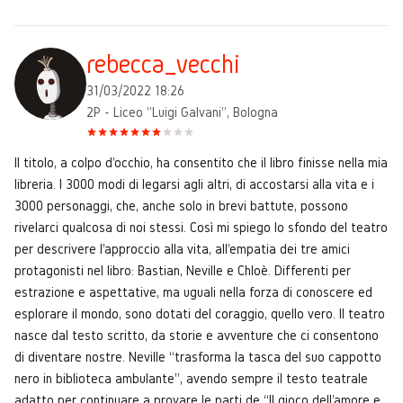
rebecca_vecchi
31/03/2022 18:26
2P - Liceo "Luigi Galvani", Bologna
Il titolo, a colpo d'occhio, ha consentito che il libro finisse nella mia
libreria. I 3000 modi di legarsi agli altri, di accostarsi alla vita e i
3000 personaggi, che, anche solo in brevi battute, possono
rivelarci qualcosa di noi stessi. Così mi spiego lo sfondo del teatro
per descrivere l'approccio alla vita, all'empatia dei tre amici
protagonisti nel libro: Bastian, Neville e Chloè. Differenti per
estrazione e aspettative, ma uguali nella forza di conoscere ed
esplorare il mondo, sono dotati del coraggio, quello vero. Il teatro
nasce dal testo scritto, da storie e avventure che ci consentono
di diventare nostre. Neville “trasforma la tasca del suo cappotto
nero in biblioteca ambulante”, avendo sempre il testo teatrale
adatto per continuare a provare le parti de “Il gioco dell'amore e