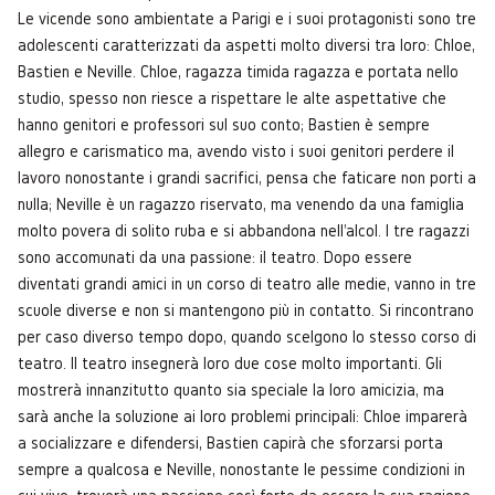
Le vicende sono ambientate a Parigi e i suoi protagonisti sono tre
adolescenti caratterizzati da aspetti molto diversi tra loro: Chloe,
Bastien e Neville. Chloe, ragazza timida ragazza e portata nello
studio, spesso non riesce a rispettare le alte aspettative che
hanno genitori e professori sul suo conto; Bastien è sempre
allegro e carismatico ma, avendo visto i suoi genitori perdere il
lavoro nonostante i grandi sacrifici, pensa che faticare non porti a
nulla; Neville è un ragazzo riservato, ma venendo da una famiglia
molto povera di solito ruba e si abbandona nell'alcol. I tre ragazzi
sono accomunati da una passione: il teatro. Dopo essere
diventati grandi amici in un corso di teatro alle medie, vanno in tre
scuole diverse e non si mantengono più in contatto. Si rincontrano
per caso diverso tempo dopo, quando scelgono lo stesso corso di
teatro. Il teatro insegnerà loro due cose molto importanti. Gli
mostrerà innanzitutto quanto sia speciale la loro amicizia, ma
sarà anche la soluzione ai loro problemi principali: Chloe imparerà
a socializzare e difendersi, Bastien capirà che sforzarsi porta
sempre a qualcosa e Neville, nonostante le pessime condizioni in