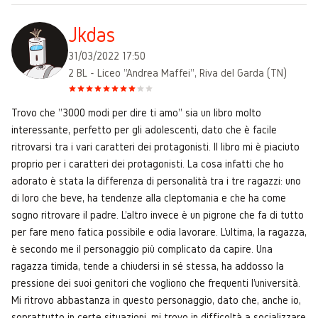
Jkdas
31/03/2022 17:50
2 BL - Liceo "Andrea Maffei", Riva del Garda (TN)
Trovo che "3000 modi per dire ti amo" sia un libro molto
interessante, perfetto per gli adolescenti, dato che è facile
ritrovarsi tra i vari caratteri dei protagonisti. Il libro mi è piaciuto
proprio per i caratteri dei protagonisti. La cosa infatti che ho
adorato è stata la differenza di personalità tra i tre ragazzi: uno
di loro che beve, ha tendenze alla cleptomania e che ha come
sogno ritrovare il padre. L'altro invece è un pigrone che fa di tutto
per fare meno fatica possibile e odia lavorare. L'ultima, la ragazza,
è secondo me il personaggio più complicato da capire. Una
ragazza timida, tende a chiudersi in sé stessa, ha addosso la
pressione dei suoi genitori che vogliono che frequenti l'università.
Mi ritrovo abbastanza in questo personaggio, dato che, anche io,
soprattutto in certe situazioni, mi trovo in difficoltà a socializzare