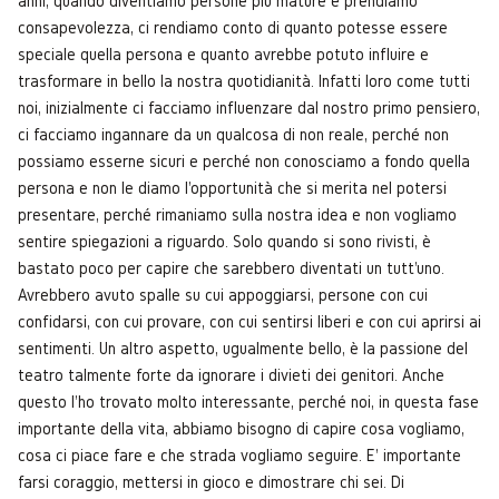
anni, quando diventiamo persone più mature e prendiamo
consapevolezza, ci rendiamo conto di quanto potesse essere
speciale quella persona e quanto avrebbe potuto influire e
trasformare in bello la nostra quotidianità. Infatti loro come tutti
noi, inizialmente ci facciamo influenzare dal nostro primo pensiero,
ci facciamo ingannare da un qualcosa di non reale, perché non
possiamo esserne sicuri e perché non conosciamo a fondo quella
persona e non le diamo l'opportunità che si merita nel potersi
presentare, perché rimaniamo sulla nostra idea e non vogliamo
sentire spiegazioni a riguardo. Solo quando si sono rivisti, è
bastato poco per capire che sarebbero diventati un tutt'uno.
Avrebbero avuto spalle su cui appoggiarsi, persone con cui
confidarsi, con cui provare, con cui sentirsi liberi e con cui aprirsi ai
sentimenti. Un altro aspetto, ugualmente bello, è la passione del
teatro talmente forte da ignorare i divieti dei genitori. Anche
questo l'ho trovato molto interessante, perché noi, in questa fase
importante della vita, abbiamo bisogno di capire cosa vogliamo,
cosa ci piace fare e che strada vogliamo seguire. E' importante
farsi coraggio, mettersi in gioco e dimostrare chi sei. Di