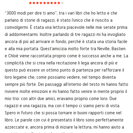
“3000 modi per dire ti amo”, tra i vari libri che ho letto e che
parlano di storie di ragazzi, è stato l'unico che è riuscito a
coinvolgermi. È stata una lettura piacevole nelle mie serate prima
di addormentarmi. Inoltre parlando di tre ragazzi mi ha invogliato
ancora di più ad arrivare in fondo, perché è stata una storia facile
e alla mia portata. Quest'amicizia molto forte tra Neville, Bastien
e Chloè viene raccontata proprio come è successo anche a me. La
complicità che si crea nella recitazione li lega ancora di più e
questo può essere un ottimo punto di partenza per rafforzare il
loro legame che, come possiamo vedere, nel tempo diventa
sempre più forte. Dei passaggi all'interno del testo mi hanno fatto
rivivere molte emozioni e mi hanno fatto venire in mente proprio il
mio trio: con altri due amici, eravamo proprio come loro. Due
ragazzi e una ragazza, ma con il tempo ci siamo persi di vista.
Spero in futuro che si possa tornare in buoni rapporti come nel
libro. Le parole con cui è presentato il libro sono perfettamente
azzeccate e, ancora prima di iniziare la lettura, mi hanno aiuto a