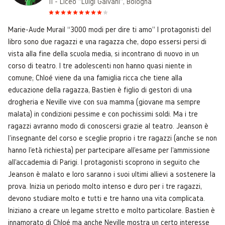
1i - Liceo "Luigi Galvani", Bologna
Marie-Aude Murail “3000 modi per dire ti amo” I protagonisti del
libro sono due ragazzi e una ragazza che, dopo essersi persi di
vista alla fine della scuola media, si incontrano di nuovo in un
corso di teatro. I tre adolescenti non hanno quasi niente in
comune; Chloé viene da una famiglia ricca che tiene alla
educazione della ragazza, Bastien è figlio di gestori di una
drogheria e Neville vive con sua mamma (giovane ma sempre
malata) in condizioni pessime e con pochissimi soldi. Ma i tre
ragazzi avranno modo di conoscersi grazie al teatro. Jeanson è
l'insegnante del corso e sceglie proprio i tre ragazzi (anche se non
hanno l'età richiesta) per partecipare all'esame per l'ammissione
all'accademia di Parigi. I protagonisti scoprono in seguito che
Jeanson è malato e loro saranno i suoi ultimi allievi a sostenere la
prova. Inizia un periodo molto intenso e duro per i tre ragazzi,
devono studiare molto e tutti e tre hanno una vita complicata.
Iniziano a creare un legame stretto e molto particolare. Bastien è
innamorato di Chloé ma anche Neville mostra un certo interesse