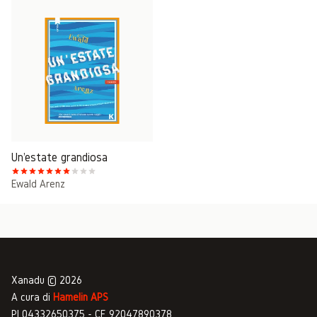
Un'estate grandiosa
Ewald Arenz
Xanadu © 2026
A cura di
Hamelin APS
PI 04332650375 - CF 92047890378