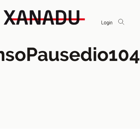
Login
onsoPausedio104