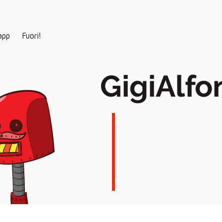
app
Fuori!
GigiAlf