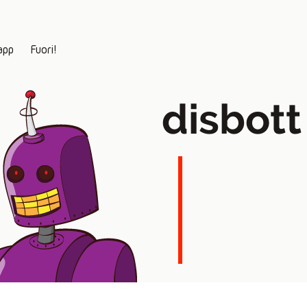
app
Fuori!
disbott