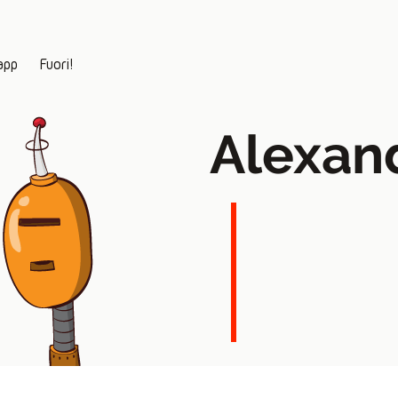
app
Fuori!
Alexan