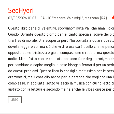
SeoHyeri
03/03/2026 01:07
3A - IC "Manara Valgimigli", Mezzano (RA)
Questo libro parla di Valentina, soprannominata Val, che ama il gior
Cupido. Durante questo giorno per lei tanto speciale, scrive dei big
tirarli su di morale. Una scoperta però l'ha portata a odiare quest
dovete leggere voi, ma ciò che vi dirò ora sarà quello che ne penso
opposte come tristezza e gioia, compassione e rabbia, ma questo 
molto. Mi ha fatto capire che tutti possono fare degli errori, ma ch
per cambiare o capire meglio le cose bisogna fermarsi per un per
da questi problemi. Questo libro lo consiglio moltissimo per le pe
drammatici, ma li consiglio anche per le persone che vogliono una 
complessa. In aggiunta, sotto vi lascio la musica con cui ho letto t
aiutato con la lettura e secondo me ha anche le vibes giuste per q
LEGGI