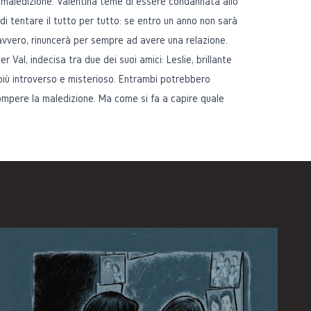
a maledizione. Valentina teme di essere condannata allo
di tentare il tutto per tutto: se entro un anno non sarà
davvero, rinuncerà per sempre ad avere una relazione.
er Val, indecisa tra due dei suoi amici: Leslie, brillante
 più introverso e misterioso. Entrambi potrebbero
rompere la maledizione. Ma come si fa a capire quale