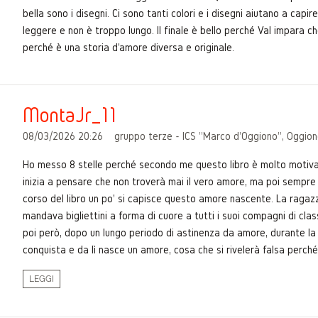
bella sono i disegni. Ci sono tanti colori e i disegni aiutano a capire
leggere e non è troppo lungo. Il finale è bello perché Val impara che
perché è una storia d'amore diversa e originale.
MontaJr_11
08/03/2026 20:26
gruppo terze - ICS "Marco d'Oggiono", Oggion
Ho messo 8 stelle perché secondo me questo libro è molto motiva
inizia a pensare che non troverà mai il vero amore, ma poi sempre lu
corso del libro un po' si capisce questo amore nascente. La ragazza 
mandava bigliettini a forma di cuore a tutti i suoi compagni di cla
poi però, dopo un lungo periodo di astinenza da amore, durante la
conquista e da lì nasce un amore, cosa che si rivelerà falsa perché c
LEGGI