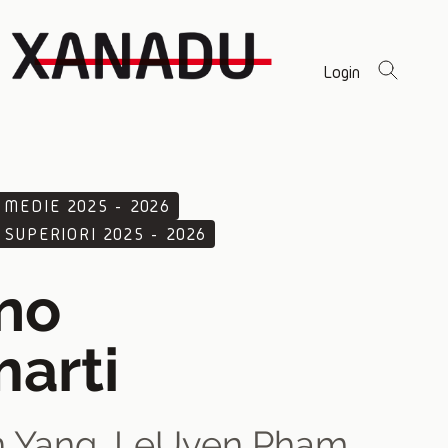
Login
 MEDIE 2025 - 2026
 SUPERIORI 2025 - 2026
no
marti
 Yang
,
LeUyen Pham